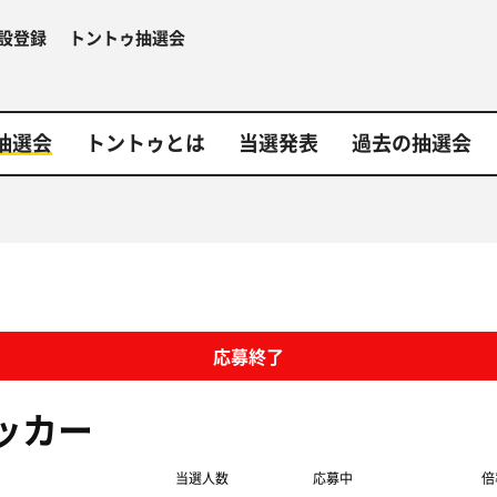
設登録
トントゥ抽選会
抽選会
トントゥとは
当選発表
過去の抽選会
応募終了
ッカー
当選人数
応募中
倍