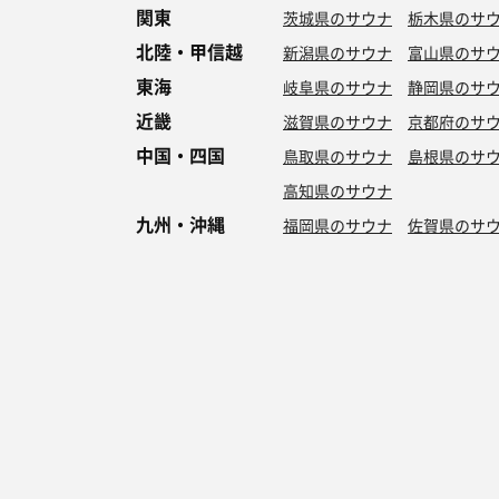
関東
茨城県のサウナ
栃木県のサ
北陸・甲信越
新潟県のサウナ
富山県のサ
東海
岐阜県のサウナ
静岡県のサ
近畿
滋賀県のサウナ
京都府のサ
中国・四国
鳥取県のサウナ
島根県のサ
高知県のサウナ
九州・沖縄
福岡県のサウナ
佐賀県のサ
特徴からサウナを探す
ロウリュ
セルフロウリュ
オートロウリュ
グル
作業スペース有り
テントサウナ
サウナ小屋
湖