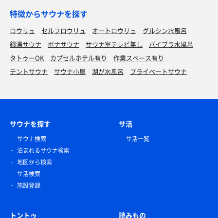
特徴からサウナを探す
ロウリュ
セルフロウリュ
オートロウリュ
グルシン水風呂
銭湯サウナ
ボナサウナ
サウナ室テレビ無し
バイブラ水風呂
タトゥーOK
カプセルホテル有り
作業スペース有り
テントサウナ
サウナ小屋
湖が水風呂
プライベートサウナ
サウナを探す
サ活
サウナ検索
サ活一覧
泊まれるサウナ検索
地図から検索
サ活検索
施設登録
トントゥ
読みもの