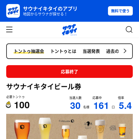
サウナイキタイのアプリ
無料で使う
地図からサウナが探せる！
トントゥ抽選会
トントゥとは
当選発表
過去の抽選会
応募終了
サウナイキタイビール券
必要トントゥ
当選人数
応募中
倍率
100
30
161
5.4
名様
口