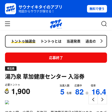
サウナイキタイのアプリ
無料で使う
地図からサウナが探せる！
トントゥ抽選会
トントゥとは
当選発表
過去の抽選会
応募終了
埼玉県
湯乃泉 草加健康センター
入浴券
必要トントゥ
当選人数
応募中
倍率
1,900
5
82
16.4
名様
口