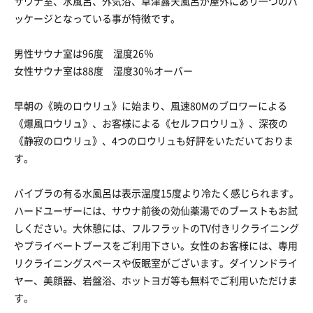
サウナ室、水風呂、外気浴、草津露天風呂が屋外にあり一つのパ
ッケージとなっている事が特徴です。
男性サウナ室は96度 湿度26％
女性サウナ室は88度 湿度30％オーバー
早朝の《暁のロウリュ》に始まり、風速80Mのブロワーによる
《爆風ロウリュ》、お客様による《セルフロウリュ》、深夜の
《静寂のロウリュ》、4つのロウリュも好評をいただいておりま
す。
バイブラの有る水風呂は表示温度15度より冷たく感じられます。
ハードユーザーには、サウナ前後の効仙薬湯でのブーストもお試
しください。大休憩には、フルフラットのTV付きリクライニング
やプライベートブースをご利用下さい。女性のお客様には、専用
リクライニングスペースや仮眠室がございます。ダイソンドライ
ヤー、美顔器、岩盤浴、ホットヨガ等も無料でご利用いただけま
す。