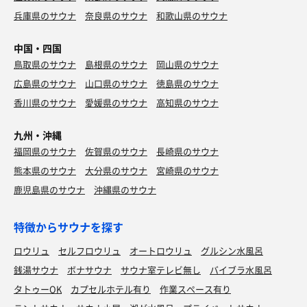
兵庫県のサウナ
奈良県のサウナ
和歌山県のサウナ
中国・四国
鳥取県のサウナ
島根県のサウナ
岡山県のサウナ
広島県のサウナ
山口県のサウナ
徳島県のサウナ
香川県のサウナ
愛媛県のサウナ
高知県のサウナ
九州・沖縄
福岡県のサウナ
佐賀県のサウナ
長崎県のサウナ
熊本県のサウナ
大分県のサウナ
宮崎県のサウナ
鹿児島県のサウナ
沖縄県のサウナ
特徴からサウナを探す
ロウリュ
セルフロウリュ
オートロウリュ
グルシン水風呂
銭湯サウナ
ボナサウナ
サウナ室テレビ無し
バイブラ水風呂
タトゥーOK
カプセルホテル有り
作業スペース有り