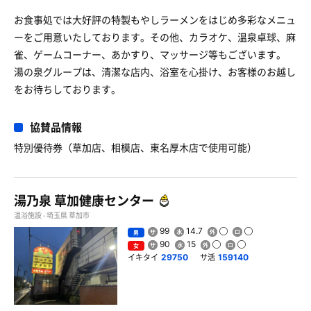
お食事処では大好評の特製もやしラーメンをはじめ多彩なメニュ
ーをご用意いたしております。その他、カラオケ、温泉卓球、麻
雀、ゲームコーナー、あかすり、マッサージ等もございます。
湯の泉グループは、清潔な店内、浴室を心掛け、お客様のお越し
をお待ちしております。
協賛品情報
特別優待券（草加店、相模店、東名厚木店で使用可能）
湯乃泉 草加健康センター
温浴施設 - 埼玉県 草加市
99
14.7
男
90
15
女
イキタイ
サ活
29750
159140