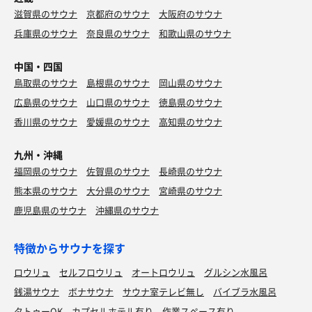
滋賀県のサウナ
京都府のサウナ
大阪府のサウナ
兵庫県のサウナ
奈良県のサウナ
和歌山県のサウナ
中国・四国
鳥取県のサウナ
島根県のサウナ
岡山県のサウナ
広島県のサウナ
山口県のサウナ
徳島県のサウナ
香川県のサウナ
愛媛県のサウナ
高知県のサウナ
九州・沖縄
福岡県のサウナ
佐賀県のサウナ
長崎県のサウナ
熊本県のサウナ
大分県のサウナ
宮崎県のサウナ
鹿児島県のサウナ
沖縄県のサウナ
特徴からサウナを探す
ロウリュ
セルフロウリュ
オートロウリュ
グルシン水風呂
銭湯サウナ
ボナサウナ
サウナ室テレビ無し
バイブラ水風呂
タトゥーOK
カプセルホテル有り
作業スペース有り