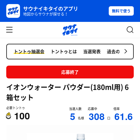
サウナイキタイのアプリ
無料で使う
地図からサウナが探せる！
トントゥ抽選会
トントゥとは
当選発表
過去の抽選会
応募終了
イオンウォーター パウダー(180ml用) 6
箱セット
必要トントゥ
当選人数
応募中
倍率
100
5
308
61.6
名様
口