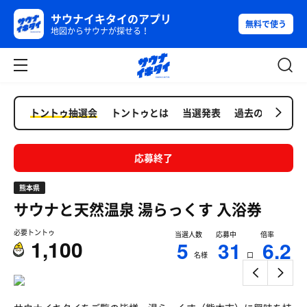
サウナイキタイのアプリ
無料で使う
地図からサウナが探せる！
トントゥ抽選会
トントゥとは
当選発表
過去の抽選会
応募終了
熊本県
サウナと天然温泉 湯らっくす
入浴券
必要トントゥ
当選人数
応募中
倍率
1,100
5
31
6.2
名様
口