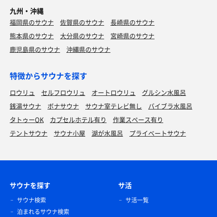
九州・沖縄
福岡県のサウナ
佐賀県のサウナ
長崎県のサウナ
熊本県のサウナ
大分県のサウナ
宮崎県のサウナ
鹿児島県のサウナ
沖縄県のサウナ
特徴からサウナを探す
ロウリュ
セルフロウリュ
オートロウリュ
グルシン水風呂
銭湯サウナ
ボナサウナ
サウナ室テレビ無し
バイブラ水風呂
タトゥーOK
カプセルホテル有り
作業スペース有り
テントサウナ
サウナ小屋
湖が水風呂
プライベートサウナ
サウナを探す
サ活
サウナ検索
サ活一覧
泊まれるサウナ検索