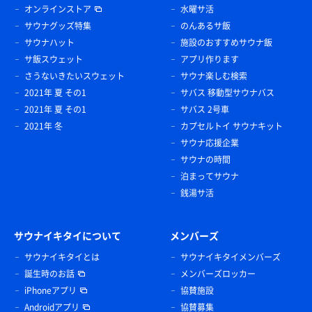
オンラインストア
水曜サ活
サウナグッズ特集
のんあるサ飯
サウナハット
施設のおすすめサウナ飯
サ飯スウェット
アプリ作ります
さうないきたいスウェット
サウナ楽しむ検索
2021年 夏 その1
サバス 移動型サウナバス
2021年 夏 その1
サバス 2号車
2021年 冬
カプセルトイ サウナキット
サウナ応援企業
サウナの時間
泊まってサウナ
銭湯サ活
サウナイキタイについて
メンバーズ
サウナイキタイとは
サウナイキタイメンバーズ
誕生時のお話
メンバーズロッカー
iPhoneアプリ
協賛施設
Androidアプリ
協賛募集