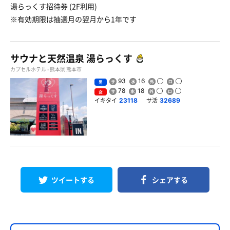
湯らっくす招待券 (2F利用)
※有効期限は抽選月の翌月から1年です
サウナと天然温泉 湯らっくす
カプセルホテル - 熊本県 熊本市
93
16
男
78
18
女
イキタイ
サ活
23118
32689
ツイートする
シェアする