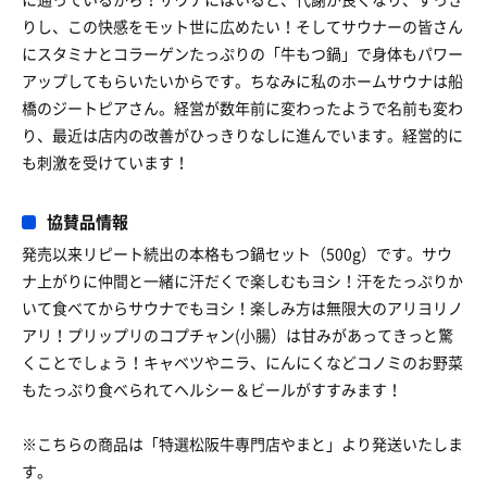
りし、この快感をモット世に広めたい！そしてサウナーの皆さん
にスタミナとコラーゲンたっぷりの「牛もつ鍋」で身体もパワー
アップしてもらいたいからです。ちなみに私のホームサウナは船
橋のジートピアさん。経営が数年前に変わったようで名前も変わ
り、最近は店内の改善がひっきりなしに進んでいます。経営的に
も刺激を受けています！
協賛品情報
発売以来リピート続出の本格もつ鍋セット（500g）です。サウ
ナ上がりに仲間と一緒に汗だくで楽しむもヨシ！汗をたっぷりか
いて食べてからサウナでもヨシ！楽しみ方は無限大のアリヨリノ
アリ！プリップリのコプチャン(小腸）は甘みがあってきっと驚
くことでしょう！キャベツやニラ、にんにくなどコノミのお野菜
もたっぷり食べられてヘルシー＆ビールがすすみます！
※こちらの商品は「特選松阪牛専門店やまと 」より発送いたしま
す。