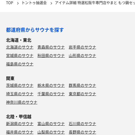
TOP
トントゥ抽選会
アイテム詳細 特選松阪牛専門店やまと もつ鍋セ
都道府県からサウナを探す
北海道・東北
北海道のサウナ
青森県のサウナ
岩手県のサウナ
宮城県のサウナ
秋田県のサウナ
山形県のサウナ
福島県のサウナ
関東
茨城県のサウナ
栃木県のサウナ
群馬県のサウナ
埼玉県のサウナ
千葉県のサウナ
東京都のサウナ
神奈川県のサウナ
北陸・甲信越
新潟県のサウナ
富山県のサウナ
石川県のサウナ
福井県のサウナ
山梨県のサウナ
長野県のサウナ