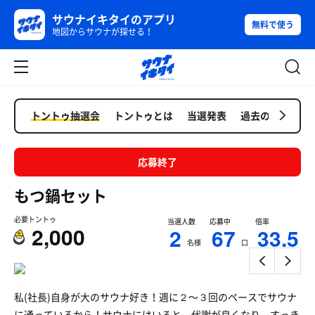
サウナイキタイのアプリ
無料で使う
地図からサウナが探せる！
トントゥ抽選会
トントゥとは
当選発表
過去の抽選会
応募終了
もつ鍋セット
必要トントゥ
当選人数
応募中
倍率
2,000
2
67
33.5
名様
口
私(社長)自身が大のサウナ好き！週に２〜３回のペースでサウナ
に通っているから！サウナにはいると、代謝が良くなり、すっき