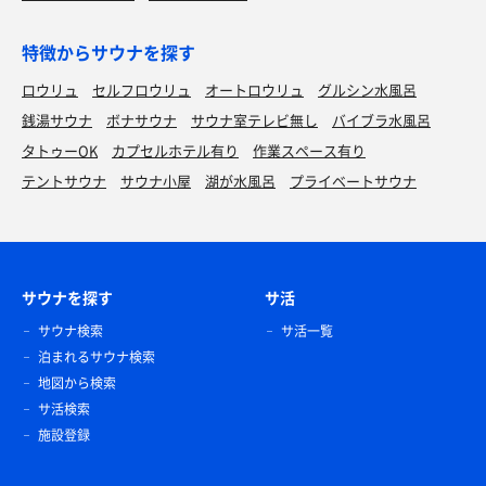
特徴からサウナを探す
ロウリュ
セルフロウリュ
オートロウリュ
グルシン水風呂
銭湯サウナ
ボナサウナ
サウナ室テレビ無し
バイブラ水風呂
タトゥーOK
カプセルホテル有り
作業スペース有り
テントサウナ
サウナ小屋
湖が水風呂
プライベートサウナ
サウナを探す
サ活
サウナ検索
サ活一覧
泊まれるサウナ検索
地図から検索
サ活検索
施設登録