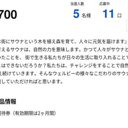
当選人数
応募中
5
11
700
名様
口
は街にサウナという木を植え森を育て、人々に元気を届けます
考えるサウナは、自然の力を意味します。かつて人々がサウナ
いたことを、 街で生きる私たちが日々の生活に取り入れること
とはできないだろうか？私たちは、チャレンジをすることで自
考え続けていきます。そんなウェルビーの様々なこだわりのサウ
癒していただければと思います。
品情報
招待券（有効期限は2ヶ月間）