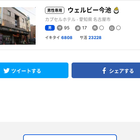
ウェルビー今池
男性専用
カプセルホテル - 愛知県 名古屋市
男
95
17
イキタイ
サ活
6808
23228
ツイートする
シェアする