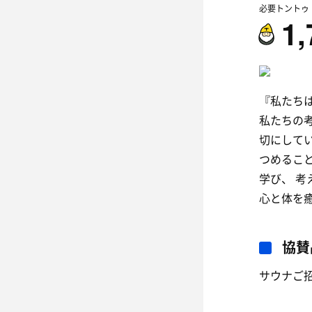
必要トントゥ
1,
『私たち
私たちの
切にして
つめるこ
学び、 
心と体を
協賛
サウナご