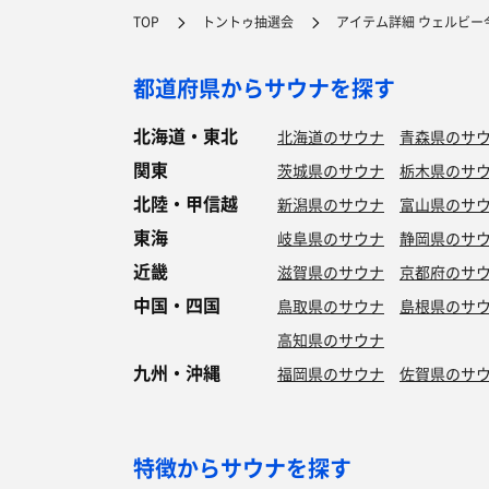
TOP
トントゥ抽選会
アイテム詳細 ウェルビー
都道府県からサウナを探す
北海道・東北
北海道のサウナ
青森県のサ
関東
茨城県のサウナ
栃木県のサ
北陸・甲信越
新潟県のサウナ
富山県のサ
東海
岐阜県のサウナ
静岡県のサ
近畿
滋賀県のサウナ
京都府のサ
中国・四国
鳥取県のサウナ
島根県のサ
高知県のサウナ
九州・沖縄
福岡県のサウナ
佐賀県のサ
特徴からサウナを探す