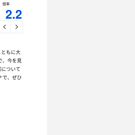
倍率
2.2
』
とともに大
で、今を見
然について
ナで、ぜひ