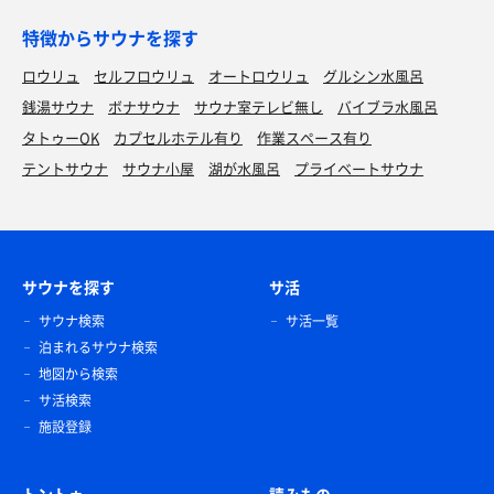
特徴からサウナを探す
ロウリュ
セルフロウリュ
オートロウリュ
グルシン水風呂
銭湯サウナ
ボナサウナ
サウナ室テレビ無し
バイブラ水風呂
タトゥーOK
カプセルホテル有り
作業スペース有り
テントサウナ
サウナ小屋
湖が水風呂
プライベートサウナ
サウナを探す
サ活
サウナ検索
サ活一覧
泊まれるサウナ検索
地図から検索
サ活検索
施設登録