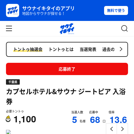
サウナイキタイのアプリ
無料で使う
地図からサウナが探せる！
トントゥ抽選会
トントゥとは
当選発表
過去の抽選会
応募終了
千葉県
カプセルホテル&サウナ ジートピア
入浴
券
必要トントゥ
当選人数
応募中
倍率
1,100
5
68
13.6
名様
口