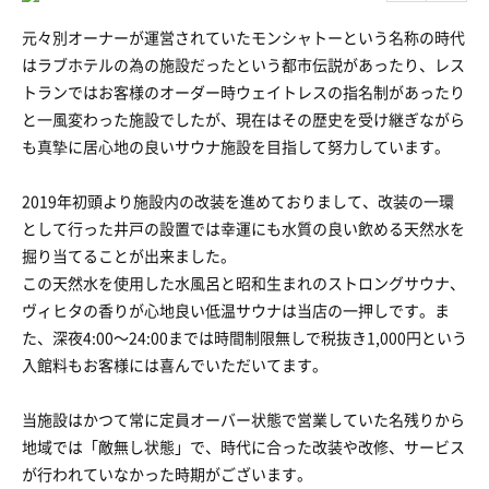
元々別オーナーが運営されていたモンシャトーという名称の時代
はラブホテルの為の施設だったという都市伝説があったり、レス
トランではお客様のオーダー時ウェイトレスの指名制があったり
と一風変わった施設でしたが、現在はその歴史を受け継ぎながら
も真摯に居心地の良いサウナ施設を目指して努力しています。
2019年初頭より施設内の改装を進めておりまして、改装の一環
として行った井戸の設置では幸運にも水質の良い飲める天然水を
掘り当てることが出来ました。
この天然水を使用した水風呂と昭和生まれのストロングサウナ、
ヴィヒタの香りが心地良い低温サウナは当店の一押しです。ま
た、深夜4:00〜24:00までは時間制限無しで税抜き1,000円という
入館料もお客様には喜んでいただいてます。
当施設はかつて常に定員オーバー状態で営業していた名残りから
地域では「敵無し状態」で、時代に合った改装や改修、サービス
が行われていなかった時期がございます。