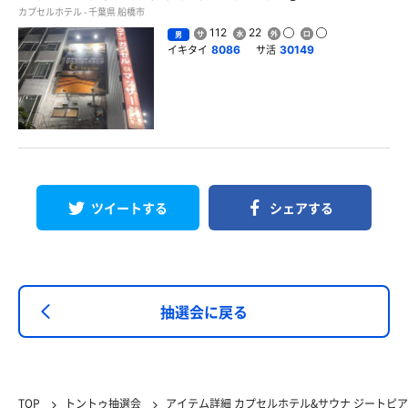
カプセルホテル - 千葉県 船橋市
112
22
男
イキタイ
サ活
8086
30149
ツイートする
シェアする
抽選会に戻る
TOP
トントゥ抽選会
アイテム詳細 カプセルホテル&サウナ ジートピア