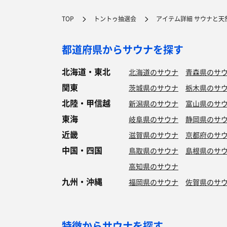
TOP
トントゥ抽選会
アイテム詳細 サウナと天
都道府県からサウナを探す
北海道・東北
北海道のサウナ
青森県のサ
関東
茨城県のサウナ
栃木県のサ
北陸・甲信越
新潟県のサウナ
富山県のサ
東海
岐阜県のサウナ
静岡県のサ
近畿
滋賀県のサウナ
京都府のサ
中国・四国
鳥取県のサウナ
島根県のサ
高知県のサウナ
九州・沖縄
福岡県のサウナ
佐賀県のサ
特徴からサウナを探す