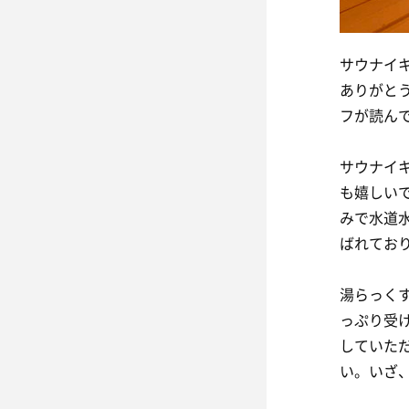
サウナイ
ありがと
フが読ん
サウナイ
も嬉しい
みで水道
ばれてお
湯らっく
っぷり受
していた
い。いざ