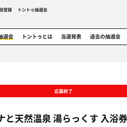
設登録
トントゥ抽選会
抽選会
トントゥとは
当選発表
過去の抽選会
応募終了
ナと天然温泉 湯らっくす
入浴