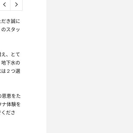
ただき誠に
くのスタッ
増え、とて
、地下水の
水は２つ選
の恩恵をた
ウナ体験を
でくださ