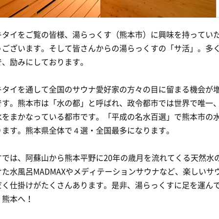
キタイをご覧の皆様、湯らっくす（熊本市）に興味を持ってい
うございます。そして皆さんからの湯らっくすの「サ活」。多
で、励みにしております。
キタイを通して全国のサウナ愛好家の方々の目に留まる機会が
です。熊本市は「水の都」と呼ばれ、政令都市では世界で唯一
水をまかなっている都市です。「平成の名水百選」で熊本市の
ります。熊本県全体で４選・全国最多になります。
すでは、阿蘇山から熊本平野に20年の歳月を流れてくる天然水
けた水風呂MADMAXやメディテーションサウナなど、楽しいサ
だく仕掛けがたくさんあります。是非、湯らっくすに足を運ん
、熊本へ！