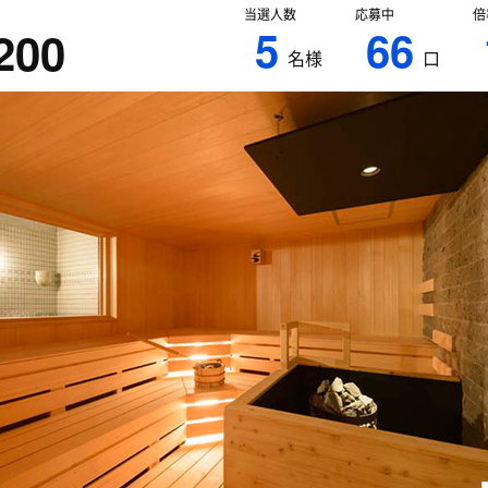
当選人数
応募中
倍
5
66
200
名様
口