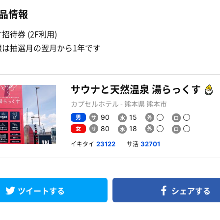
品情報
招待券 (2F利用)
限は抽選月の翌月から1年です
サウナと天然温泉 湯らっくす
カプセルホテル - 熊本県 熊本市
男
90
15
女
80
18
イキタイ
サ活
23122
32701
ツイートする
シェアする