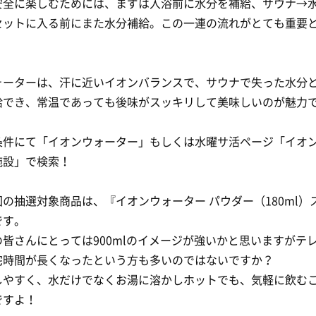
安全に楽しむためには、まずは入浴前に水分を補給、サウナ→
セットに入る前にまた水分補給。この一連の流れがとても重要
ォーターは、汗に近いイオンバランスで、サウナで失った水分
給でき、常温であっても後味がスッキリして美味しいのが魅力
条件にて「イオンウォーター」もしくは水曜サ活ページ「イオ
施設」で検索！
の抽選対象商品は、『イオンウォーター パウダー（180ml）
です。
皆さんにとっては900mlのイメージが強いかと思いますがテ
宅時間が長くなったという方も多いのではないですか？
しやすく、水だけでなくお湯に溶かしホットでも、気軽に飲む
ですよ！