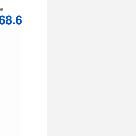
率
68.6