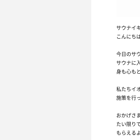
サウナイ
こんにち
今日のサ
サウナに
身も心も
私たちイ
施策を行
おかげさ
たい限り
もらえる