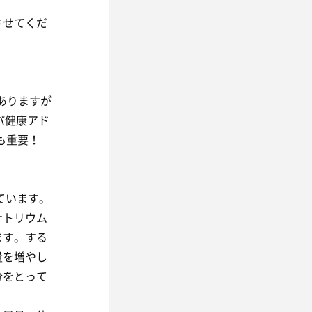
させてくだ
ありますが
スパ健康アド
も重要！
ています。
ナトリウム
ます。する
量を増やし
分をとって