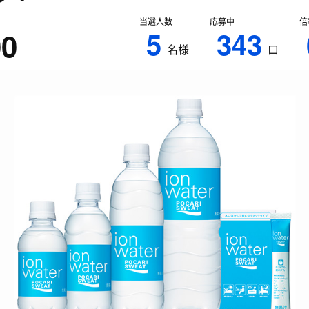
当選人数
応募中
倍
5
343
00
名様
口