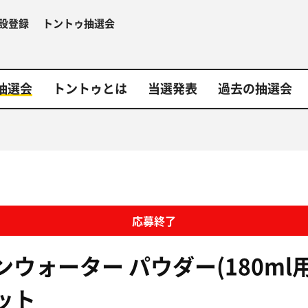
設登録
トントゥ抽選会
抽選会
トントゥとは
当選発表
過去の抽選会
応募終了
ウォーター パウダー(180ml用)
ット