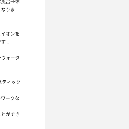
水風呂→休
となりま
とイオンを
です！
ンウォータ
スティック
レワークな
ことができ