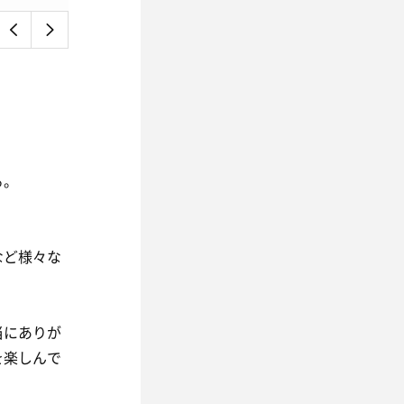
る。
など様々な
当にありが
を楽しんで