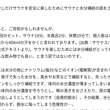
少しだけサウナを安全に楽しむためにサウナと水分補給の話を
ると、ご存知かもしれませんが、
回のセット、サウナ10分、水風呂2分、休憩10分で、個人差は
mlから400mlの汗をかくと言われております。(出典：サウナ
公式テキストより)。サウナを楽しむためには水分補給がとって
んな飲み物でも良い、と言う訳ではないのです。
は水分の他にナトリウム(塩分)などのイオン(電解質)が含まれ
、発汗で失った水分を、真水やお茶などで補給すると、失った
オンをしっかり補給できず、体内の水分濃度が薄まってしまい
は体内の水分濃度を守ろうとし、喉の渇きをおさえたり、尿の
放出しようとしてしまうのです（自発的脱水）。その結果、水
関わらず、脱水に陥ってしまう危険性が…。