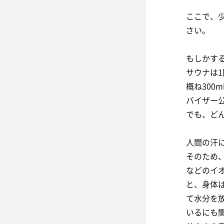
ここで、
さい。
もしかす
サウナは1
概ね300
バイザー
でも、ど
人間の汗に
そのため
などのイ
と、身体
て水分を
いるにも