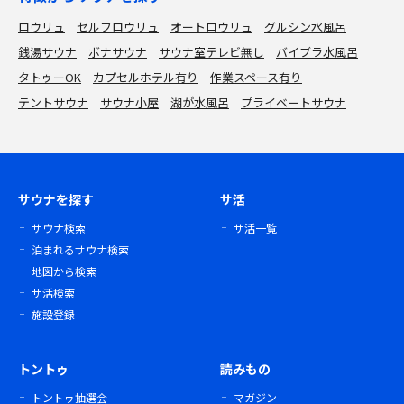
ロウリュ
セルフロウリュ
オートロウリュ
グルシン水風呂
銭湯サウナ
ボナサウナ
サウナ室テレビ無し
バイブラ水風呂
タトゥーOK
カプセルホテル有り
作業スペース有り
テントサウナ
サウナ小屋
湖が水風呂
プライベートサウナ
サウナを探す
サ活
サウナ検索
サ活一覧
泊まれるサウナ検索
地図から検索
サ活検索
施設登録
トントゥ
読みもの
トントゥ抽選会
マガジン