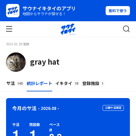
サウナイキタイのアプリ
無料で使う
地図からサウナが探せる！
2021.01.29 登録
gray hat
サ活
統計レポート
イキタイ
登録施設
145
19
1
今月のサ活
- 2026.08 -
公開サ活限定
サ活
施設数
ペース
1
1
週