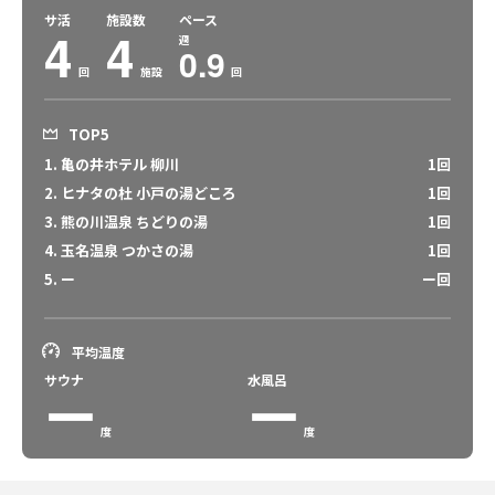
サ活
施設数
ペース
4
4
週
0.9
回
施設
回
TOP5
1. 亀の井ホテル 柳川
1回
2. ヒナタの杜 小戸の湯どころ
1回
3. 熊の川温泉 ちどりの湯
1回
4. 玉名温泉 つかさの湯
1回
5. ー
ー回
平均温度
サウナ
水風呂
ー
ー
度
度