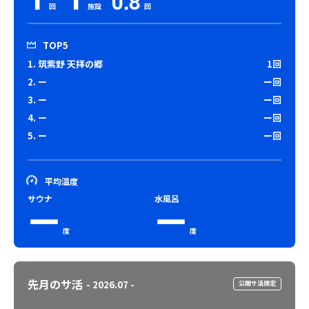
0.8
回
施設
回
TOP5
1. 筑紫野 天拝の郷
1回
2. ー
ー回
3. ー
ー回
4. ー
ー回
5. ー
ー回
平均温度
サウナ
水風呂
ー
ー
度
度
先月のサ活
- 2026.07 -
公開サ活限定