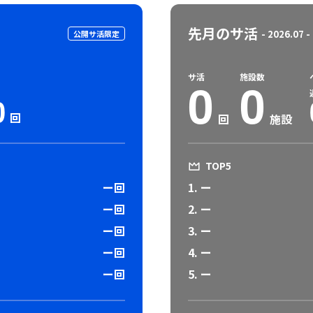
先月のサ活
- 2026.07 -
公開サ活限定
サ活
施設数
0
0
0
回
回
施設
TOP5
ー回
1. ー
ー回
2. ー
ー回
3. ー
ー回
4. ー
ー回
5. ー