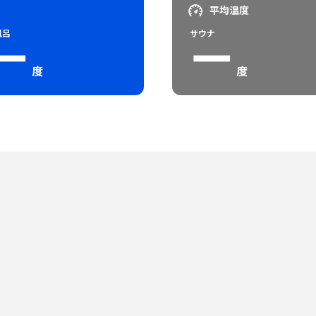
平均温度
風呂
サウナ
ー
ー
度
度