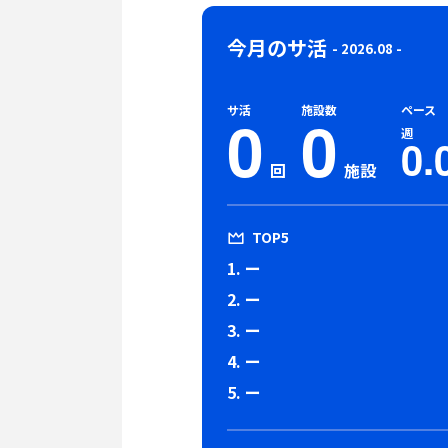
今月のサ活
- 2026.08 -
サ活
施設数
ペース
0
0
週
0.
回
施設
TOP5
1. ー
2. ー
3. ー
4. ー
5. ー