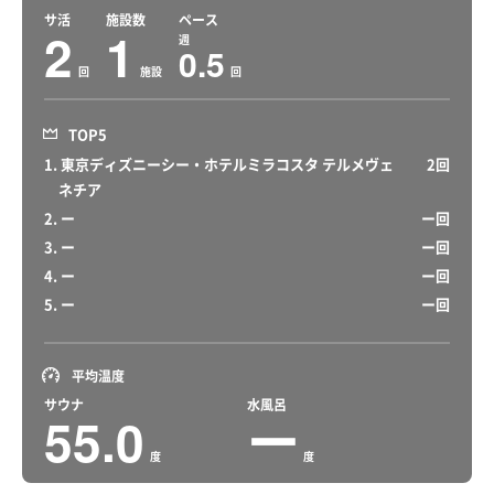
サ活
施設数
ペース
2
1
週
0.5
回
施設
回
TOP5
1. 東京ディズニーシー・ホテルミラコスタ テルメヴェ
2回
ネチア
2. ー
ー回
3. ー
ー回
4. ー
ー回
5. ー
ー回
平均温度
サウナ
水風呂
55.0
ー
度
度