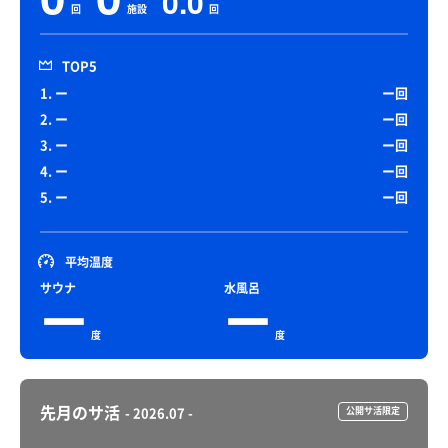
0.0
回
施設
回
TOP5
1. ー
ー回
2. ー
ー回
3. ー
ー回
4. ー
ー回
5. ー
ー回
平均温度
サウナ
水風呂
ー
ー
度
度
先月のサ活
- 2026.07 -
公開サ活限定