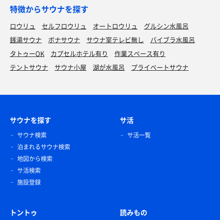
特徴からサウナを探す
ロウリュ
セルフロウリュ
オートロウリュ
グルシン水風呂
銭湯サウナ
ボナサウナ
サウナ室テレビ無し
バイブラ水風呂
タトゥーOK
カプセルホテル有り
作業スペース有り
テントサウナ
サウナ小屋
湖が水風呂
プライベートサウナ
サウナを探す
サ活
サウナ検索
サ活一覧
泊まれるサウナ検索
地図から検索
サ活検索
施設登録
トントゥ
読みもの