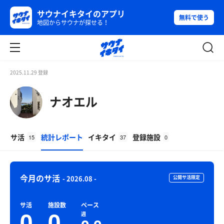
サウナイキタイのアプリ
無料で使う
地図からサウナが探せる！
2025.11.29 登録
ナオエル
サ活
統計レポート
イキタイ
登録施設
15
37
0
今月のサ活
- 2026.08 -
公開サ活限定
サ活
施設数
ペース
0
0
週