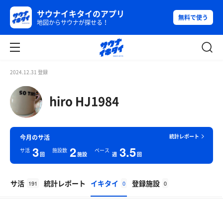
サウナイキタイのアプリ
無料で使う
地図からサウナが探せる！
2024.12.31 登録
hiro HJ1984
統計レポート
今月のサ活
3
2
3.5
サ活
施設数
ペース
回
施設
週
回
サ活
統計レポート
イキタイ
登録施設
191
0
0