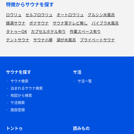
特徴からサウナを探す
ロウリュ
セルフロウリュ
オートロウリュ
グルシン水風呂
銭湯サウナ
ボナサウナ
サウナ室テレビ無し
バイブラ水風呂
タトゥーOK
カプセルホテル有り
作業スペース有り
テントサウナ
サウナ小屋
湖が水風呂
プライベートサウナ
サウナを探す
サ活
サウナ検索
サ活一覧
泊まれるサウナ検索
地図から検索
サ活検索
施設登録
トントゥ
読みもの