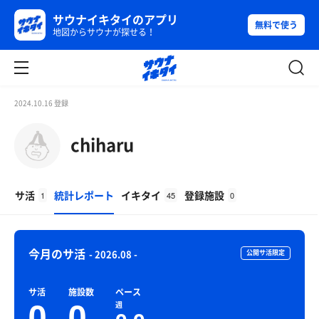
サウナイキタイのアプリ
無料で使う
地図からサウナが探せる！
2024.10.16 登録
chiharu
サ活
統計レポート
イキタイ
登録施設
1
45
0
今月のサ活
- 2026.08 -
公開サ活限定
サ活
施設数
ペース
0
0
週