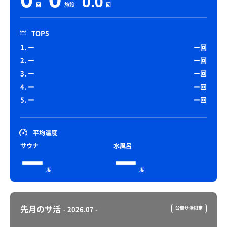
0.0
回
施設
回
TOP5
1. ー
ー回
2. ー
ー回
3. ー
ー回
4. ー
ー回
5. ー
ー回
平均温度
サウナ
水風呂
ー
ー
度
度
先月のサ活
- 2026.07 -
公開サ活限定