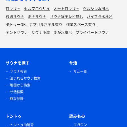
ロウリュ
セルフロウリュ
オートロウリュ
グルシン水風呂
銭湯サウナ
ボナサウナ
サウナ室テレビ無し
バイブラ水風呂
タトゥーOK
カプセルホテル有り
作業スペース有り
テントサウナ
サウナ小屋
湖が水風呂
プライベートサウナ
サウナを探す
サ活
サウナ検索
サ活一覧
泊まれるサウナ検索
地図から検索
サ活検索
施設登録
トントゥ
読みもの
トントゥ抽選会
マガジン