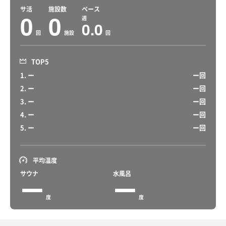
サ活
施設数
ペース
0
0
週
0.0
回
施設
回
TOP5
1. ー
ー回
2. ー
ー回
3. ー
ー回
4. ー
ー回
5. ー
ー回
平均温度
サウナ
水風呂
ー
ー
度
度