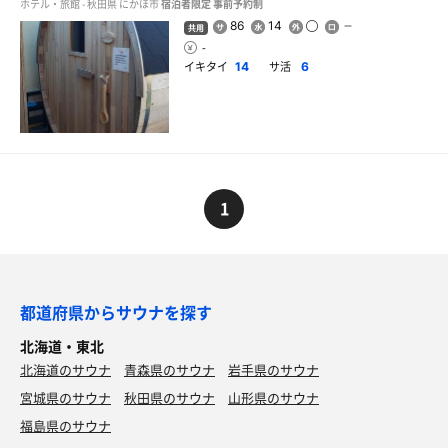
ホテル・旅館 - 秋田県 にかほ市
宿泊者限定
事前予約制
86
14
共用
-
イキタイ
サ活
14
6
1
都道府県からサウナを探す
北海道・東北
北海道のサウナ
青森県のサウナ
岩手県のサウナ
宮城県のサウナ
秋田県のサウナ
山形県のサウナ
福島県のサウナ