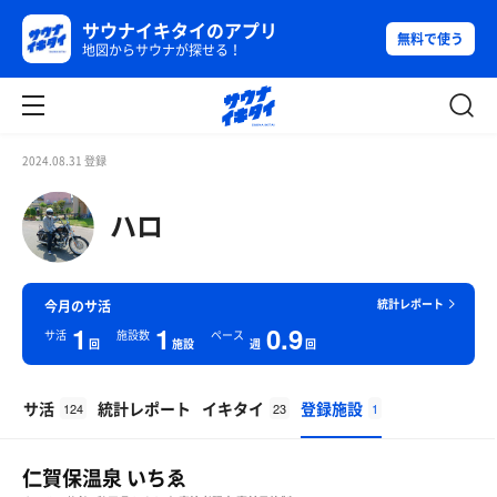
サウナイキタイのアプリ
無料で使う
地図からサウナが探せる！
2024.08.31 登録
ハロ
統計レポート
今月のサ活
1
1
0.9
サ活
施設数
ペース
回
施設
週
回
サ活
統計レポート
イキタイ
登録施設
124
23
1
仁賀保温泉 いちゑ