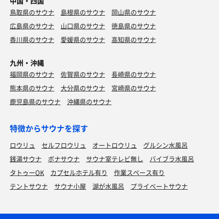
中国・四国
鳥取県のサウナ
島根県のサウナ
岡山県のサウナ
広島県のサウナ
山口県のサウナ
徳島県のサウナ
香川県のサウナ
愛媛県のサウナ
高知県のサウナ
九州・沖縄
福岡県のサウナ
佐賀県のサウナ
長崎県のサウナ
熊本県のサウナ
大分県のサウナ
宮崎県のサウナ
鹿児島県のサウナ
沖縄県のサウナ
特徴からサウナを探す
ロウリュ
セルフロウリュ
オートロウリュ
グルシン水風呂
銭湯サウナ
ボナサウナ
サウナ室テレビ無し
バイブラ水風呂
タトゥーOK
カプセルホテル有り
作業スペース有り
テントサウナ
サウナ小屋
湖が水風呂
プライベートサウナ