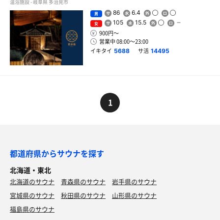
温浴施設 - 岐阜県 多治見市
86
6.4
男
105
15.5
女
900円〜
営業中 08:00〜23:00
イキタイ
サ活
5688
14495
1
都道府県からサウナを探す
北海道・東北
北海道のサウナ
青森県のサウナ
岩手県のサウナ
宮城県のサウナ
秋田県のサウナ
山形県のサウナ
福島県のサウナ