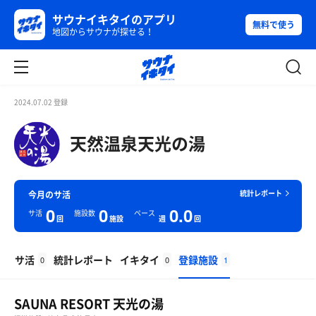
サウナイキタイのアプリ
無料で使う
地図からサウナが探せる！
2024.07.02 登録
天然温泉天光の湯
統計レポート
今月のサ活
0
0
0.0
サ活
施設数
ペース
回
施設
週
回
サ活
統計レポート
イキタイ
登録施設
0
0
1
SAUNA RESORT 天光の湯