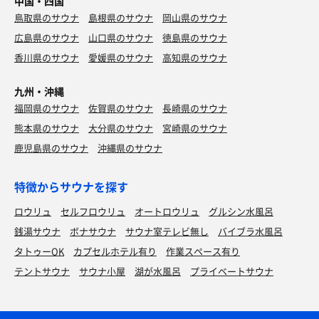
中国・四国
鳥取県のサウナ
島根県のサウナ
岡山県のサウナ
広島県のサウナ
山口県のサウナ
徳島県のサウナ
香川県のサウナ
愛媛県のサウナ
高知県のサウナ
九州・沖縄
福岡県のサウナ
佐賀県のサウナ
長崎県のサウナ
熊本県のサウナ
大分県のサウナ
宮崎県のサウナ
鹿児島県のサウナ
沖縄県のサウナ
特徴からサウナを探す
ロウリュ
セルフロウリュ
オートロウリュ
グルシン水風呂
銭湯サウナ
ボナサウナ
サウナ室テレビ無し
バイブラ水風呂
タトゥーOK
カプセルホテル有り
作業スペース有り
テントサウナ
サウナ小屋
湖が水風呂
プライベートサウナ