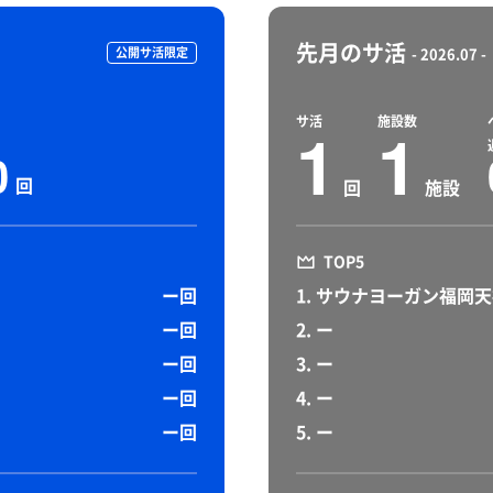
先月のサ活
公開サ活限定
- 2026.07 -
サ活
施設数
1
1
0
回
回
施設
TOP5
ー回
1. サウナヨーガン福岡
ー回
2. ー
ー回
3. ー
ー回
4. ー
ー回
5. ー