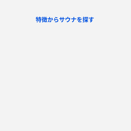
特徴からサウナを探す
ロウリュ
セルフロウリュ
オートロウリュ
グル
作業スペース有り
テントサウナ
サウナ小屋
湖
サウナを探す
サ活
サウナ検索
サ活一覧
泊まれるサウナ検索
地図から検索