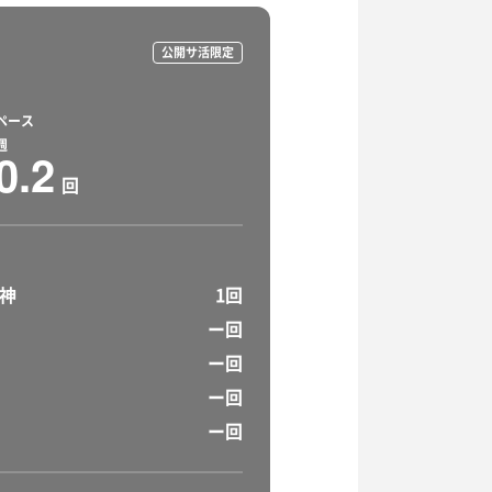
公開サ活限定
ペース
週
0.2
回
天神
1回
ー回
ー回
ー回
ー回