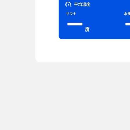
平均温度
サウナ
水
ー
度