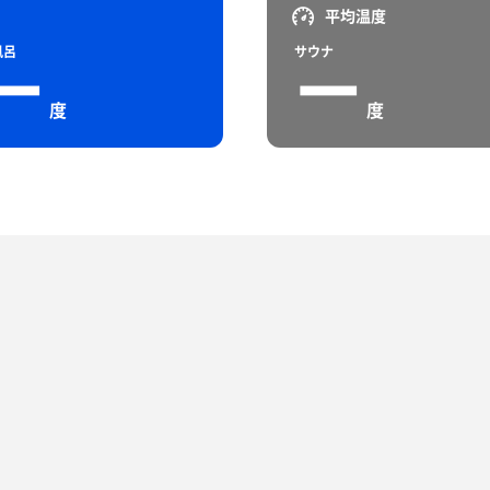
平均温度
風呂
サウナ
ー
ー
度
度