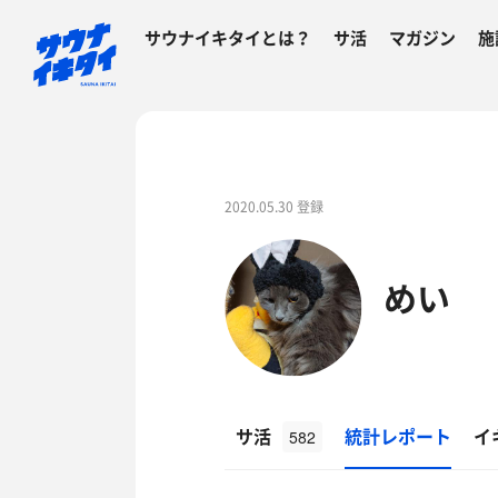
サウナイキタイとは？
サ活
マガジン
施
2020.05.30 登録
めい
サ活
統計レポート
イ
582