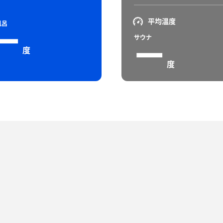
平均温度
風呂
ー
サウナ
ー
度
度