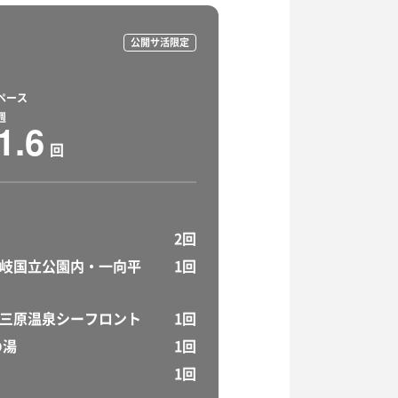
公開サ活限定
ペース
週
1.6
回
2回
(大山隠岐国立公園内・一向平
1回
ト三原温泉シーフロント
1回
の湯
1回
1回