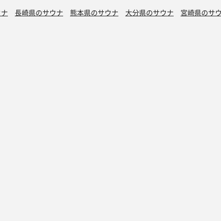
ウナ
長崎県のサウナ
熊本県のサウナ
大分県のサウナ
宮崎県のサ
シン水風呂
銭湯サウナ
ボナサウナ
サウナ室テレビ無し
バイブラ
が水風呂
プライベートサウナ
トントゥ
読みもの
トントゥ抽選会
マガジン
トントゥとは
アドベントカレン