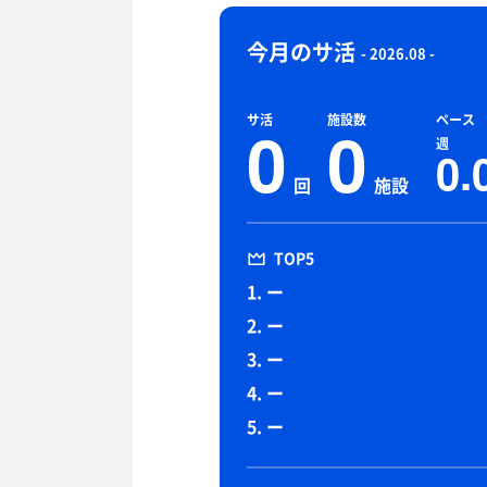
今月のサ活
- 2026.08 -
サ活
施設数
ペース
0
0
週
0.
回
施設
TOP5
1. ー
2. ー
3. ー
4. ー
5. ー