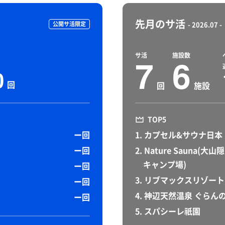
先月のサ活
公開サ活限定
- 2026.07 -
サ活
施設数
7
6
0
回
回
施設
TOP5
ー回
1. カプセル&サウナ日本
ー回
2. Nature Sauna
キャンプ場)
ー回
3. リブマックスリゾー
ー回
4. 神辺天然温泉 ぐらん
ー回
5. スパシーレ祇園