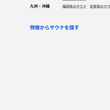
九州・沖縄
福岡県のサウナ
佐賀県のサ
特徴からサウナを探す
ロウリュ
セルフロウリュ
オートロウリュ
グル
作業スペース有り
テントサウナ
サウナ小屋
湖
サウナを探す
サ活
サウナ検索
サ活一覧
泊まれるサウナ検索