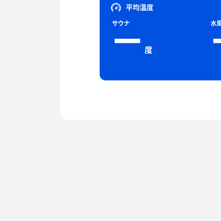
平均温度
サウナ
水
ー
度