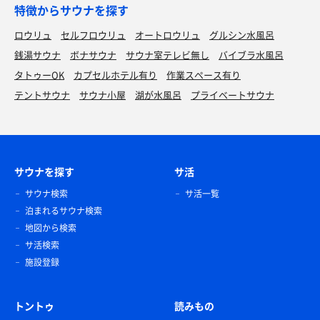
特徴からサウナを探す
ロウリュ
セルフロウリュ
オートロウリュ
グルシン水風呂
銭湯サウナ
ボナサウナ
サウナ室テレビ無し
バイブラ水風呂
タトゥーOK
カプセルホテル有り
作業スペース有り
テントサウナ
サウナ小屋
湖が水風呂
プライベートサウナ
サウナを探す
サ活
サウナ検索
サ活一覧
泊まれるサウナ検索
地図から検索
サ活検索
施設登録
トントゥ
読みもの