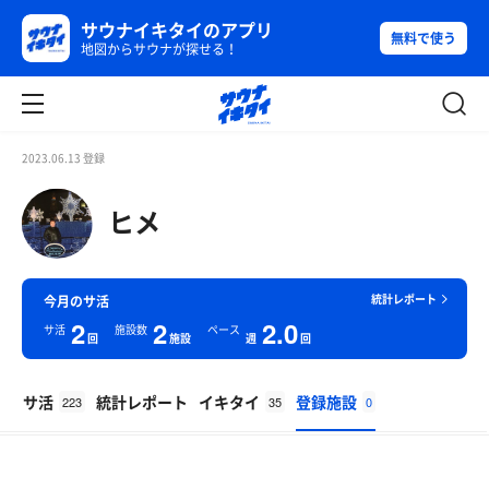
サウナイキタイのアプリ
無料で使う
地図からサウナが探せる！
2023.06.13 登録
ヒメ
統計レポート
今月のサ活
2
2
2.0
サ活
施設数
ペース
回
施設
週
回
サ活
統計レポート
イキタイ
登録施設
223
35
0