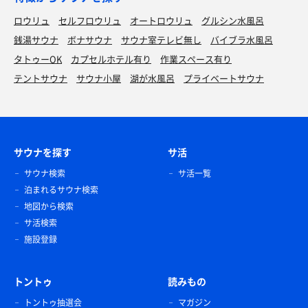
ロウリュ
セルフロウリュ
オートロウリュ
グルシン水風呂
銭湯サウナ
ボナサウナ
サウナ室テレビ無し
バイブラ水風呂
タトゥーOK
カプセルホテル有り
作業スペース有り
テントサウナ
サウナ小屋
湖が水風呂
プライベートサウナ
サウナを探す
サ活
サウナ検索
サ活一覧
泊まれるサウナ検索
地図から検索
サ活検索
施設登録
トントゥ
読みもの
トントゥ抽選会
マガジン