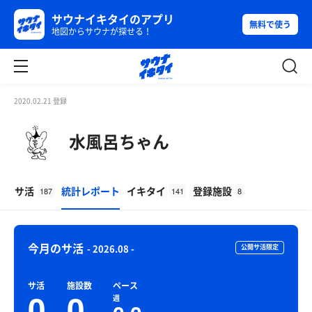
サウナイキタイのアプリ
無料で使う
地図からサウナが探せる！
2020.02.21 登録
水風呂ちゃん
サ活
統計レポート
イキタイ
登録施設
187
141
8
今月のサ活
- 2026.08 -
公開サ活限定
サ活
施設数
ペース
0
0
週