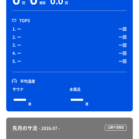
0.0
回
施設
回
TOP5
1. ー
ー回
2. ー
ー回
3. ー
ー回
4. ー
ー回
5. ー
ー回
平均温度
サウナ
水風呂
ー
ー
度
度
先月のサ活
- 2026.07 -
公開サ活限定