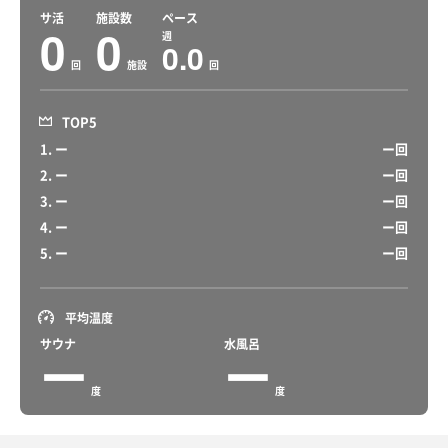
サ活
施設数
ペース
0
0
週
0.0
回
施設
回
TOP5
1. ー
ー回
2. ー
ー回
3. ー
ー回
4. ー
ー回
5. ー
ー回
平均温度
サウナ
水風呂
ー
ー
度
度