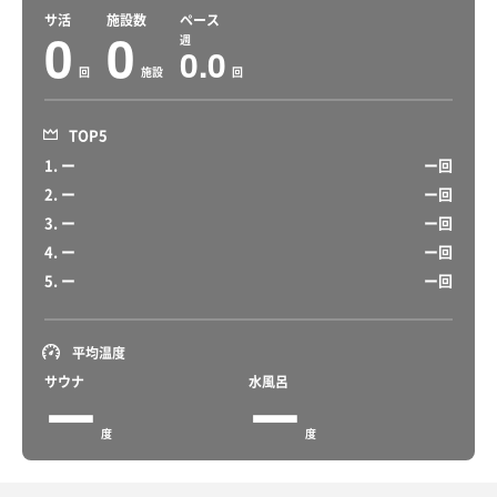
サ活
施設数
ペース
0
0
週
0.0
回
施設
回
TOP5
1. ー
ー回
2. ー
ー回
3. ー
ー回
4. ー
ー回
5. ー
ー回
平均温度
サウナ
水風呂
ー
ー
度
度