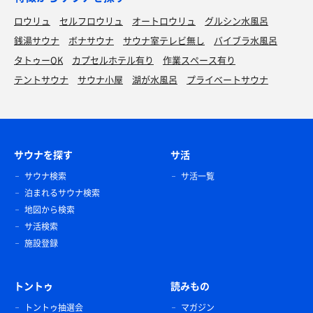
ロウリュ
セルフロウリュ
オートロウリュ
グルシン水風呂
銭湯サウナ
ボナサウナ
サウナ室テレビ無し
バイブラ水風呂
タトゥーOK
カプセルホテル有り
作業スペース有り
テントサウナ
サウナ小屋
湖が水風呂
プライベートサウナ
サウナを探す
サ活
サウナ検索
サ活一覧
泊まれるサウナ検索
地図から検索
サ活検索
施設登録
トントゥ
読みもの
トントゥ抽選会
マガジン