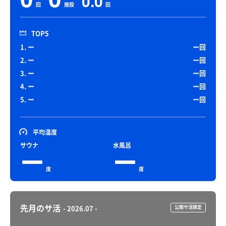
0.0
回
施設
回
TOP5
1. ー
ー回
2. ー
ー回
3. ー
ー回
4. ー
ー回
5. ー
ー回
平均温度
サウナ
水風呂
ー
ー
度
度
先月のサ活
- 2026.07 -
公開サ活限定