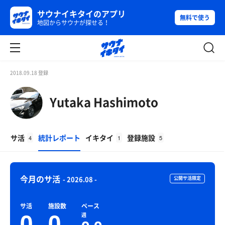
サウナイキタイのアプリ
無料で使う
地図からサウナが探せる！
2018.09.18 登録
Yutaka Hashimoto
サ活
統計レポート
イキタイ
登録施設
4
1
5
今月のサ活
- 2026.08 -
公開サ活限定
サ活
施設数
ペース
0
0
週