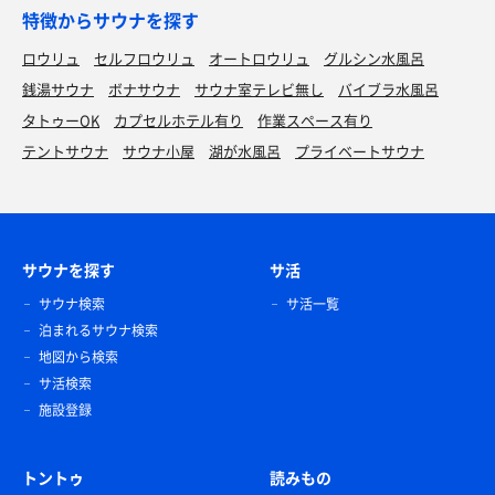
特徴からサウナを探す
ロウリュ
セルフロウリュ
オートロウリュ
グルシン水風呂
銭湯サウナ
ボナサウナ
サウナ室テレビ無し
バイブラ水風呂
タトゥーOK
カプセルホテル有り
作業スペース有り
テントサウナ
サウナ小屋
湖が水風呂
プライベートサウナ
サウナを探す
サ活
サウナ検索
サ活一覧
泊まれるサウナ検索
地図から検索
サ活検索
施設登録
トントゥ
読みもの