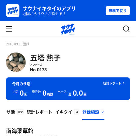
サウナイキタイのアプリ
無料で使う
地図からサウナが探せる！
2018.09.06 登録
五塔 熱子
メンバーズ
0173
No.
統計レポート
今月のサ活
0
0
0.0
サ活
施設数
ペース
回
施設
週
回
サ活
統計レポート
イキタイ
登録施設
122
34
2
南海薬草館