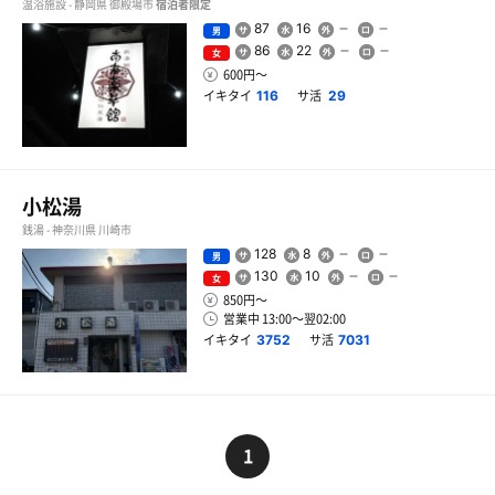
温浴施設 - 静岡県 御殿場市
宿泊者限定
87
16
男
86
22
女
600円〜
イキタイ
サ活
116
29
小松湯
銭湯 - 神奈川県 川崎市
128
8
男
130
10
女
850円〜
営業中 13:00〜翌02:00
イキタイ
サ活
3752
7031
1