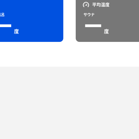
平均温度
風呂
サウナ
ー
ー
度
度