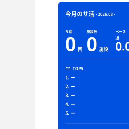
今月のサ活
- 2026.08 -
サ活
施設数
ペース
0
0
週
0.
回
施設
TOP5
1. ー
2. ー
3. ー
4. ー
5. ー