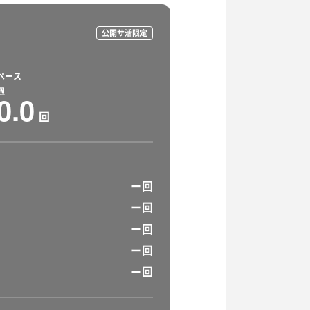
公開サ活限定
ペース
週
0.0
回
ー回
ー回
ー回
ー回
ー回