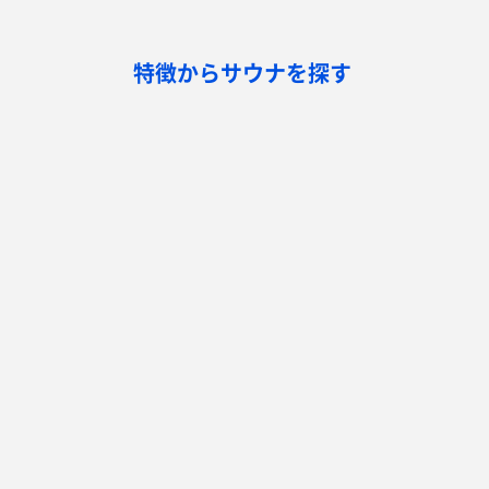
特徴からサウナを探す
ロウリュ
セルフロウリュ
オートロウリュ
グル
作業スペース有り
テントサウナ
サウナ小屋
湖
サウナを探す
サ活
サウナ検索
サ活一覧
泊まれるサウナ検索
地図から検索