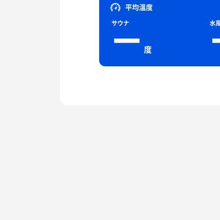
平均温度
サウナ
水
ー
度