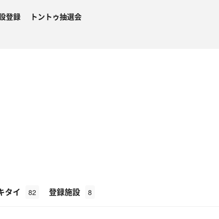
設登録
トントゥ抽選会
o
キタイ
登録施設
82
8