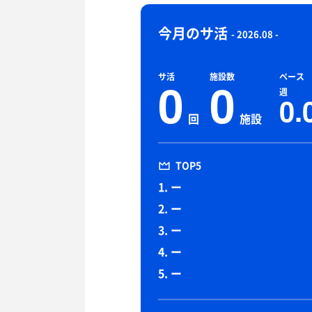
今月のサ活
- 2026.08 -
サ活
施設数
ペース
0
0
週
0.
回
施設
TOP5
1. ー
2. ー
3. ー
4. ー
5. ー