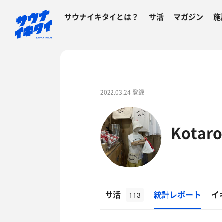
サウナイキタイとは？
サ活
マガジン
施
2022.03.24 登録
Kotar
サ活
統計レポート
イ
113