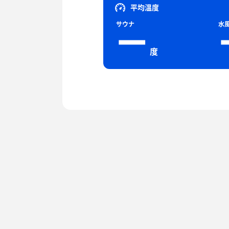
平均温度
サウナ
水
ー
度