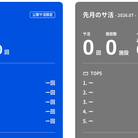
先月のサ活
公開サ活限定
- 2026.07 -
サ活
施設数
0
0
0
回
回
施設
TOP5
ー回
1. ー
ー回
2. ー
ー回
3. ー
ー回
4. ー
ー回
5. ー