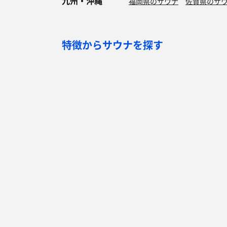
九州・沖縄
福岡県のサウナ
佐賀県のサ
特徴からサウナを探す
ロウリュ
セルフロウリュ
オートロウリュ
グル
作業スペース有り
テントサウナ
サウナ小屋
湖
サウナを探す
サ活
サウナ検索
サ活一覧
泊まれるサウナ検索
地図から検索