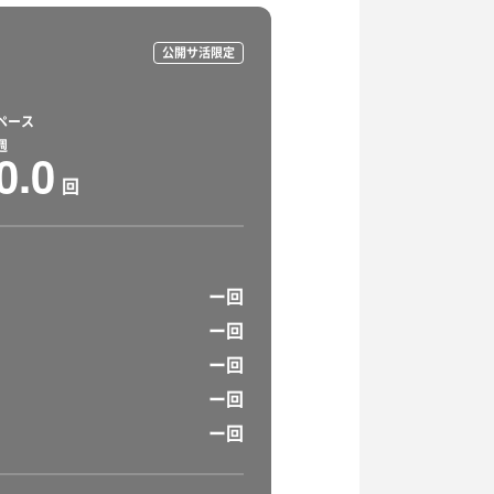
公開サ活限定
ペース
週
0.0
回
ー回
ー回
ー回
ー回
ー回