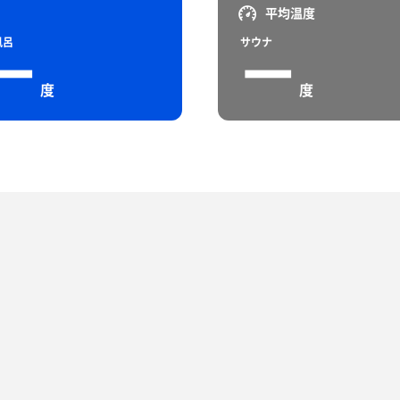
平均温度
風呂
サウナ
ー
ー
度
度