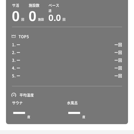
サ活
施設数
ペース
0
0
週
0.0
回
施設
回
TOP5
1. ー
ー回
2. ー
ー回
3. ー
ー回
4. ー
ー回
5. ー
ー回
平均温度
サウナ
水風呂
ー
ー
度
度