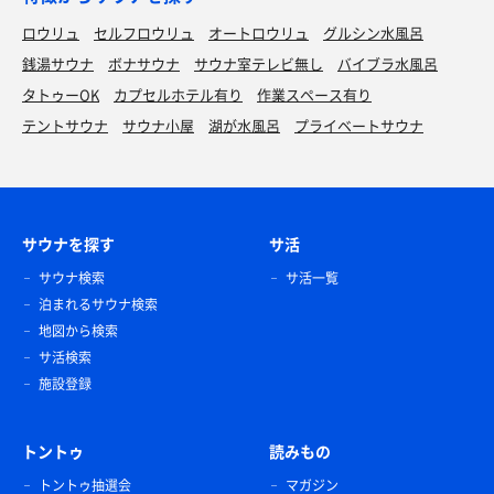
ロウリュ
セルフロウリュ
オートロウリュ
グルシン水風呂
銭湯サウナ
ボナサウナ
サウナ室テレビ無し
バイブラ水風呂
タトゥーOK
カプセルホテル有り
作業スペース有り
テントサウナ
サウナ小屋
湖が水風呂
プライベートサウナ
サウナを探す
サ活
サウナ検索
サ活一覧
泊まれるサウナ検索
地図から検索
サ活検索
施設登録
トントゥ
読みもの
トントゥ抽選会
マガジン