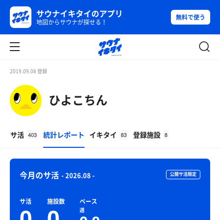
サウナイキタイのアプリ
無料で使う
地図からサウナが探せる！
2019.09.08 登録
ひよこちん
サ活
統計レポート
イキタイ
登録施設
403
83
8
今月のサ活
- 2026.08 -
公開サ活限定
サ活
施設数
ペース
0
0
週