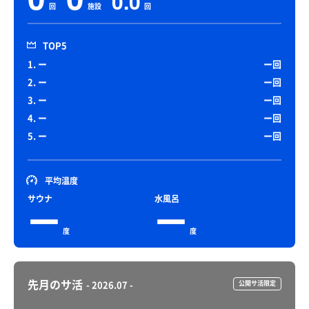
0.0
回
施設
回
TOP5
1. ー
ー回
2. ー
ー回
3. ー
ー回
4. ー
ー回
5. ー
ー回
平均温度
サウナ
水風呂
ー
ー
度
度
先月のサ活
- 2026.07 -
公開サ活限定