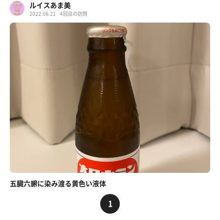
ルイスあま美
2022.06.21
4回目の訪問
五臓六腑に染み渡る黄色い液体
1