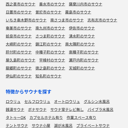
西之表市のサウナ
垂水市のサウナ
薩摩川内市のサウナ
日置市のサウナ
曽於市のサウナ
霧島市のサウナ
いちき串木野市のサウナ
南さつま市のサウナ
志布志市のサウナ
奄美市のサウナ
南九州市のサウナ
伊佐市のサウナ
姶良市のサウナ
さつま町のサウナ
湧水町のサウナ
大崎町のサウナ
錦江町のサウナ
南大隅町のサウナ
肝付町のサウナ
中種子町のサウナ
南種子町のサウナ
屋久島町のサウナ
宇検村のサウナ
瀬戸内町のサウナ
龍郷町のサウナ
徳之島町のサウナ
天城町のサウナ
伊仙町のサウナ
知名町のサウナ
特徴からサウナを探す
ロウリュ
セルフロウリュ
オートロウリュ
グルシン水風呂
銭湯サウナ
ボナサウナ
サウナ室テレビ無し
バイブラ水風呂
タトゥーOK
カプセルホテル有り
作業スペース有り
テントサウナ
サウナ小屋
湖が水風呂
プライベートサウナ