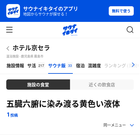
サウナイキタイのアプリ
無料で使う
地図からサウナが探せる！
ホテル京セラ
温浴施設 - 鹿児島県 霧島市
β
施設情報
サ活
サウナ飯
宿泊
混雑度
ランキング
(
開発
217
33
施設の食堂
近くの飲食店
五臓六腑に染み渡る黄色い液体
1
投稿
同一メニュー