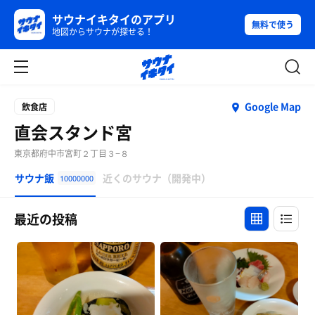
サウナイキタイのアプリ
無料で使う
地図からサウナが探せる！
Google Map
飲食店
直会スタンド宮
東京都府中市宮町２丁目３−８
サウナ飯
近くのサウナ（開発中）
10000000
最近の投稿