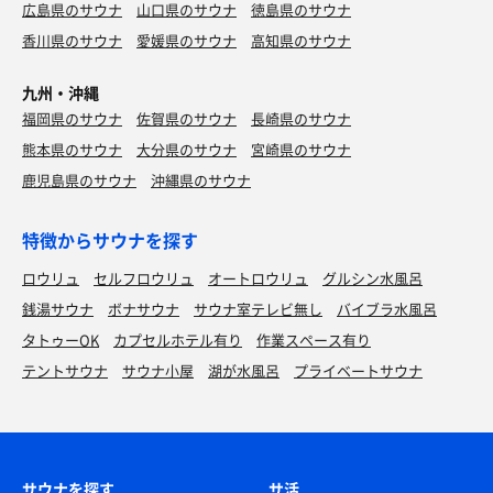
広島県のサウナ
山口県のサウナ
徳島県のサウナ
香川県のサウナ
愛媛県のサウナ
高知県のサウナ
九州・沖縄
福岡県のサウナ
佐賀県のサウナ
長崎県のサウナ
熊本県のサウナ
大分県のサウナ
宮崎県のサウナ
鹿児島県のサウナ
沖縄県のサウナ
特徴からサウナを探す
ロウリュ
セルフロウリュ
オートロウリュ
グルシン水風呂
銭湯サウナ
ボナサウナ
サウナ室テレビ無し
バイブラ水風呂
タトゥーOK
カプセルホテル有り
作業スペース有り
テントサウナ
サウナ小屋
湖が水風呂
プライベートサウナ
サウナを探す
サ活