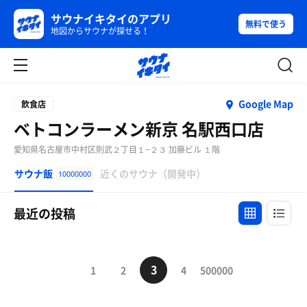
サウナイキタイのアプリ
無料で使う
地図からサウナが探せる！
Google Map
飲食店
ベトコンラーメン新京 名駅西口店
愛知県名古屋市中村区則武２丁目１−２３ 加藤ビル １階
サウナ飯
近くのサウナ（開発中）
10000000
最近の投稿
3
1
2
4
500000