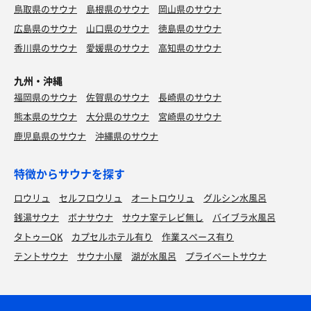
鳥取県のサウナ
島根県のサウナ
岡山県のサウナ
広島県のサウナ
山口県のサウナ
徳島県のサウナ
香川県のサウナ
愛媛県のサウナ
高知県のサウナ
九州・沖縄
福岡県のサウナ
佐賀県のサウナ
長崎県のサウナ
熊本県のサウナ
大分県のサウナ
宮崎県のサウナ
鹿児島県のサウナ
沖縄県のサウナ
特徴からサウナを探す
ロウリュ
セルフロウリュ
オートロウリュ
グルシン水風呂
銭湯サウナ
ボナサウナ
サウナ室テレビ無し
バイブラ水風呂
タトゥーOK
カプセルホテル有り
作業スペース有り
テントサウナ
サウナ小屋
湖が水風呂
プライベートサウナ