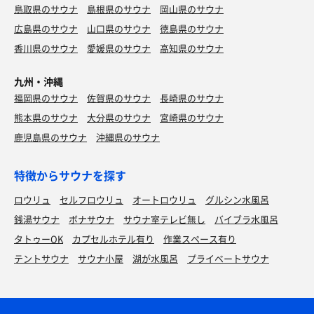
鳥取県のサウナ
島根県のサウナ
岡山県のサウナ
広島県のサウナ
山口県のサウナ
徳島県のサウナ
香川県のサウナ
愛媛県のサウナ
高知県のサウナ
九州・沖縄
福岡県のサウナ
佐賀県のサウナ
長崎県のサウナ
熊本県のサウナ
大分県のサウナ
宮崎県のサウナ
鹿児島県のサウナ
沖縄県のサウナ
特徴からサウナを探す
ロウリュ
セルフロウリュ
オートロウリュ
グルシン水風呂
銭湯サウナ
ボナサウナ
サウナ室テレビ無し
バイブラ水風呂
タトゥーOK
カプセルホテル有り
作業スペース有り
テントサウナ
サウナ小屋
湖が水風呂
プライベートサウナ