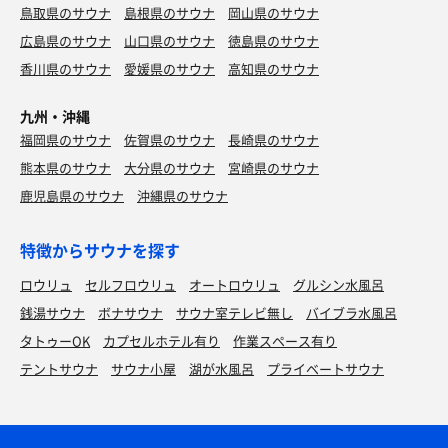
鳥取県のサウナ
島根県のサウナ
岡山県のサウナ
広島県のサウナ
山口県のサウナ
徳島県のサウナ
香川県のサウナ
愛媛県のサウナ
高知県のサウナ
九州・沖縄
福岡県のサウナ
佐賀県のサウナ
長崎県のサウナ
熊本県のサウナ
大分県のサウナ
宮崎県のサウナ
鹿児島県のサウナ
沖縄県のサウナ
特徴からサウナを探す
ロウリュ
セルフロウリュ
オートロウリュ
グルシン水風呂
銭湯サウナ
ボナサウナ
サウナ室テレビ無し
バイブラ水風呂
タトゥーOK
カプセルホテル有り
作業スペース有り
テントサウナ
サウナ小屋
湖が水風呂
プライベートサウナ