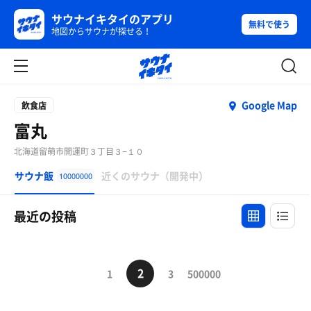
サウナイキタイのアプリ
無料で使う
地図からサウナが探せる！
Google Map
飲食店
富丸
北海道留萌市開運町３丁目３−１０
サウナ飯
近くのサウナ（開発中）
10000000
最近の投稿
2
1
3
500000