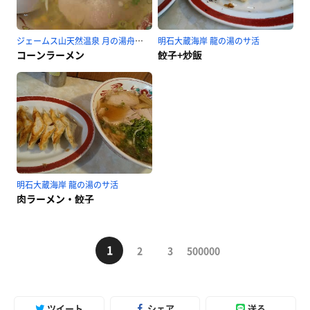
ジェームス山天然温泉 月の湯舟のサ活
明石大蔵海岸 龍の湯のサ活
コーンラーメン
餃子+炒飯
明石大蔵海岸 龍の湯のサ活
肉ラーメン・餃子
1
2
3
500000
ツイート
シェア
送る