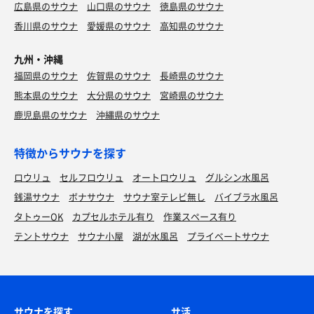
広島県のサウナ
山口県のサウナ
徳島県のサウナ
香川県のサウナ
愛媛県のサウナ
高知県のサウナ
九州・沖縄
福岡県のサウナ
佐賀県のサウナ
長崎県のサウナ
熊本県のサウナ
大分県のサウナ
宮崎県のサウナ
鹿児島県のサウナ
沖縄県のサウナ
特徴からサウナを探す
ロウリュ
セルフロウリュ
オートロウリュ
グルシン水風呂
銭湯サウナ
ボナサウナ
サウナ室テレビ無し
バイブラ水風呂
タトゥーOK
カプセルホテル有り
作業スペース有り
テントサウナ
サウナ小屋
湖が水風呂
プライベートサウナ
サウナを探す
サ活