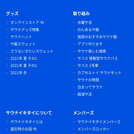
グッズ
取り組み
オンラインストア
水曜サ活
サウナグッズ特集
のんあるサ飯
サウナハット
施設のおすすめサウナ飯
サ飯スウェット
アプリ作ります
さうないきたいスウェット
サウナ楽しむ検索
2021年 夏 その1
サバス 移動型サウナバス
2021年 夏 その1
サバス 2号車
2021年 冬
カプセルトイ サウナキット
サウナの時間
泊まってサウナ
銭湯サ活
サウナイキタイについて
メンバーズ
サウナイキタイとは
サウナイキタイメンバーズ
誕生時のお話
メンバーズロッカー