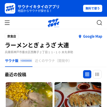
サウナイキタイのアプリ
無料で使う
地図からサウナが探せる！
Google Map
飲食店
ラーメンとぎょうざ 大連
兵庫県神戸市垂水区西舞子２丁目１１−１０ 丼丸幸助
サウナ飯
近くのサウナ（開発中）
10000000
最近の投稿