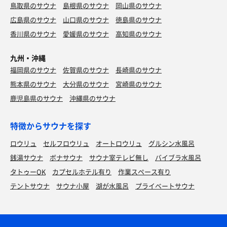
鳥取県のサウナ
島根県のサウナ
岡山県のサウナ
広島県のサウナ
山口県のサウナ
徳島県のサウナ
香川県のサウナ
愛媛県のサウナ
高知県のサウナ
九州・沖縄
福岡県のサウナ
佐賀県のサウナ
長崎県のサウナ
熊本県のサウナ
大分県のサウナ
宮崎県のサウナ
鹿児島県のサウナ
沖縄県のサウナ
特徴からサウナを探す
ロウリュ
セルフロウリュ
オートロウリュ
グルシン水風呂
銭湯サウナ
ボナサウナ
サウナ室テレビ無し
バイブラ水風呂
タトゥーOK
カプセルホテル有り
作業スペース有り
テントサウナ
サウナ小屋
湖が水風呂
プライベートサウナ