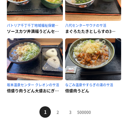
パトリア千丁千丁地域福祉保健センターのサ活
八代センターサウナのサ活
ソースカツ丼満福うどんセット
まぐろたたきとしらすの3色丼ミニうどんセット
坂本温泉センター クレオンのサ活
なごみ温泉やすらぎの湯のサ活
倍盛り肉うどん大盛おにぎりセット
倍盛肉うどん
1
2
3
500000