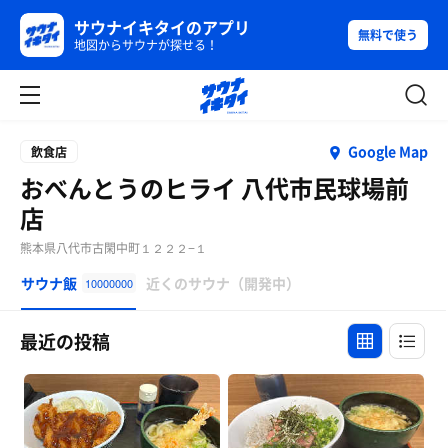
サウナイキタイのアプリ
無料で使う
地図からサウナが探せる！
Google Map
飲食店
おべんとうのヒライ 八代市民球場前
店
熊本県八代市古閑中町１２２２−１
サウナ飯
近くのサウナ（開発中）
10000000
最近の投稿