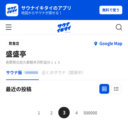
サウナイキタイのアプリ
無料で使う
地図からサウナが探せる！
Google Map
飲食店
盛盛亭
長野県北佐久郡軽井沢町追分１１５
サウナ飯
近くのサウナ（開発中）
10000000
最近の投稿
3
1
2
4
500000