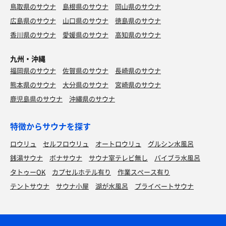
鳥取県のサウナ
島根県のサウナ
岡山県のサウナ
広島県のサウナ
山口県のサウナ
徳島県のサウナ
香川県のサウナ
愛媛県のサウナ
高知県のサウナ
九州・沖縄
福岡県のサウナ
佐賀県のサウナ
長崎県のサウナ
熊本県のサウナ
大分県のサウナ
宮崎県のサウナ
鹿児島県のサウナ
沖縄県のサウナ
特徴からサウナを探す
ロウリュ
セルフロウリュ
オートロウリュ
グルシン水風呂
銭湯サウナ
ボナサウナ
サウナ室テレビ無し
バイブラ水風呂
タトゥーOK
カプセルホテル有り
作業スペース有り
テントサウナ
サウナ小屋
湖が水風呂
プライベートサウナ