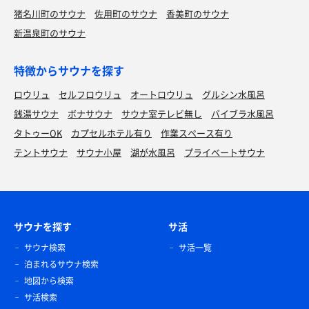
猪名川町のサウナ
佐用町のサウナ
香美町のサウナ
新温泉町のサウナ
特徴からサウナを探す
ロウリュ
セルフロウリュ
オートロウリュ
グルシン水風呂
銭湯サウナ
ボナサウナ
サウナ室テレビ無し
バイブラ水風呂
タトゥーOK
カプセルホテル有り
作業スペース有り
テントサウナ
サウナ小屋
湖が水風呂
プライベートサウナ
サウナを探す
サ活
サウナ検索
サ活一覧
泊まれるサウナ検索
地図から検索
サ活検索