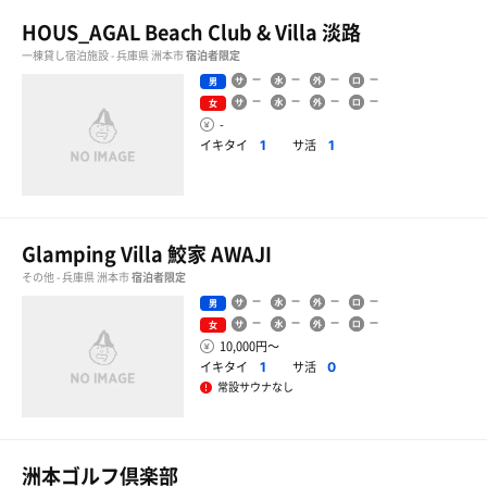
HOUS_AGAL Beach Club & Villa 淡路
一棟貸し宿泊施設 - 兵庫県 洲本市
宿泊者限定
男
女
-
イキタイ
サ活
1
1
Glamping Villa 鮫家 AWAJI
その他 - 兵庫県 洲本市
宿泊者限定
男
女
10,000円〜
イキタイ
サ活
1
0
常設サウナなし
洲本ゴルフ倶楽部