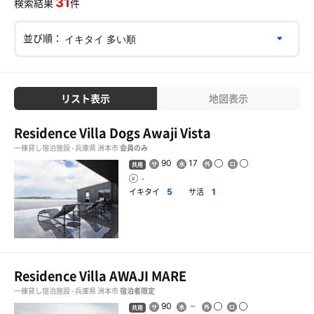
31
検索結果
件
並び順：
リスト表示
地図表示
Residence Villa Dogs Awaji Vista
一棟貸し宿泊施設 - 兵庫県 洲本市
会員のみ
90
17
共用
-
イキタイ
サ活
5
1
Residence Villa AWAJI MARE
一棟貸し宿泊施設 - 兵庫県 洲本市
宿泊者限定
90
共用