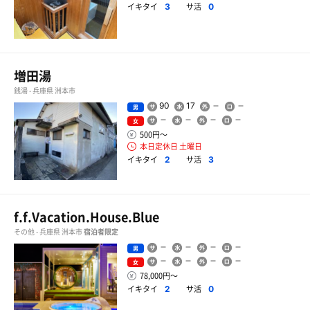
イキタイ
サ活
3
0
増田湯
銭湯 - 兵庫県 洲本市
90
17
男
女
500円〜
本日定休日 土曜日
イキタイ
サ活
2
3
f.f.Vacation.House.Blue
その他 - 兵庫県 洲本市
宿泊者限定
男
女
78,000円〜
イキタイ
サ活
2
0