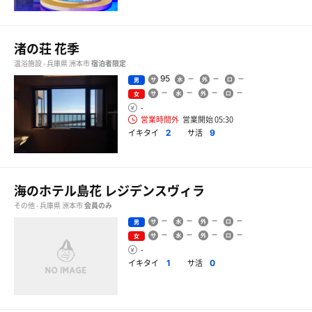
渚の荘 花季
温浴施設 - 兵庫県 洲本市
宿泊者限定
95
男
女
-
営業時間外
営業開始 05:30
イキタイ
サ活
2
9
海のホテル島花 レジデンスヴィラ
その他 - 兵庫県 洲本市
会員のみ
男
女
-
イキタイ
サ活
1
0