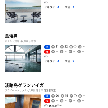
-
イキタイ
サ活
4
1
島海月
ホテル・旅館 - 兵庫県 洲本市
81
22
男
女
-
イキタイ
サ活
4
2
淡路島グランアイガ
プライベートサウナ - 兵庫県 洲本市
宿泊者限定
90
15
男
女
15,000円〜