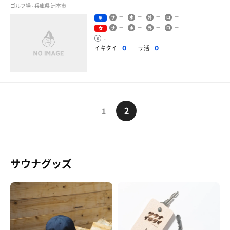
ゴルフ場 - 兵庫県 洲本市
男
女
-
イキタイ
サ活
0
0
2
1
サウナグッズ