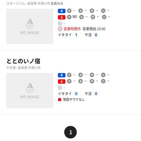
スポーツジム - 岐阜県 中津川市
会員のみ
男
90
女
-
営業時間外
営業開始 10:00
イキタイ
サ活
1
0
ととのいノ宿
その他 - 岐阜県 中津川市
男
女
-
イキタイ
サ活
0
0
常設サウナなし
1