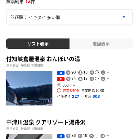
12
検索結果
件
並び順：
リスト表示
地図表示
付知峡倉屋温泉 おんぽいの湯
温浴施設 - 岐阜県 中津川市
90
18
男
84
18
女
800円〜
営業時間外
営業開始 10:00
イキタイ
サ活
227
608
中津川温泉 クアリゾート湯舟沢
温浴施設 - 岐阜県 中津川市
86
19
男