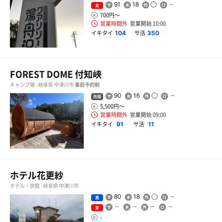
91
18
女
700円〜
営業時間外
営業開始 10:00
イキタイ
サ活
104
350
FOREST DOME 付知峡
キャンプ場 - 岐阜県 中津川市
事前予約制
90
16
共用
5,500円〜
営業時間外
営業開始 09:00
イキタイ
サ活
91
11
ホテル花更紗
ホテル・旅館 - 岐阜県 中津川市
80
18
男
女
-