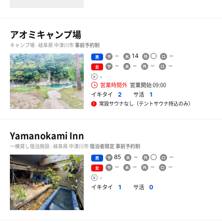
アオミキャンプ場
キャンプ場 - 岐阜県 中津川市
事前予約制
14
男
女
-
営業時間外
営業開始 09:00
イキタイ
サ活
2
1
常設サウナなし（テントサウナ持込のみ）
Yamanokami Inn
一棟貸し宿泊施設 - 岐阜県 中津川市
宿泊者限定
事前予約制
85
男
女
-
イキタイ
サ活
1
0