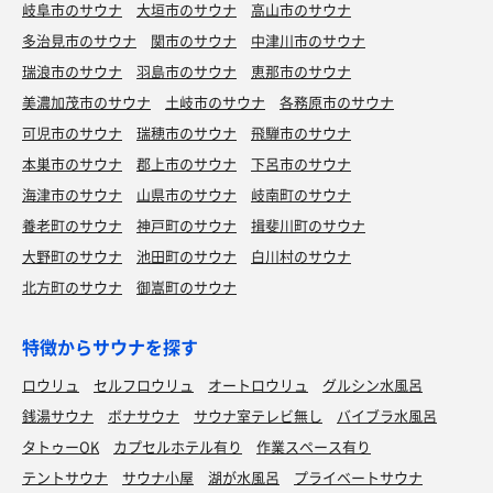
岐阜市のサウナ
大垣市のサウナ
高山市のサウナ
多治見市のサウナ
関市のサウナ
中津川市のサウナ
瑞浪市のサウナ
羽島市のサウナ
恵那市のサウナ
美濃加茂市のサウナ
土岐市のサウナ
各務原市のサウナ
可児市のサウナ
瑞穂市のサウナ
飛騨市のサウナ
本巣市のサウナ
郡上市のサウナ
下呂市のサウナ
海津市のサウナ
山県市のサウナ
岐南町のサウナ
養老町のサウナ
神戸町のサウナ
揖斐川町のサウナ
大野町のサウナ
池田町のサウナ
白川村のサウナ
北方町のサウナ
御嵩町のサウナ
特徴からサウナを探す
ロウリュ
セルフロウリュ
オートロウリュ
グルシン水風呂
銭湯サウナ
ボナサウナ
サウナ室テレビ無し
バイブラ水風呂
タトゥーOK
カプセルホテル有り
作業スペース有り
テントサウナ
サウナ小屋
湖が水風呂
プライベートサウナ