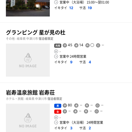
営業中 （大浴場） 15:00〜翌01:00
イキタイ
サ活
12
19
グランピング 星が見の杜
その他 - 岐阜県 中津川市
宿泊者限定
45
14
共用
-
営業中 24時間営業
イキタイ
サ活
9
4
岩寿温泉旅館 岩寿荘
ホテル・旅館 - 岐阜県 中津川市
宿泊者限定
80
男
女
-
営業中 （大浴場） 24時間営業
イキタイ
サ活
3
2