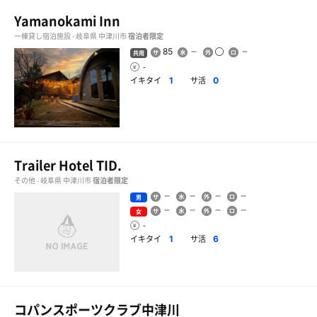
Yamanokami Inn
一棟貸し宿泊施設 - 岐阜県 中津川市
宿泊者限定
85
共用
-
イキタイ
サ活
1
0
Trailer Hotel TID.
その他 - 岐阜県 中津川市
宿泊者限定
男
女
-
イキタイ
サ活
1
6
コパンスポーツクラブ中津川