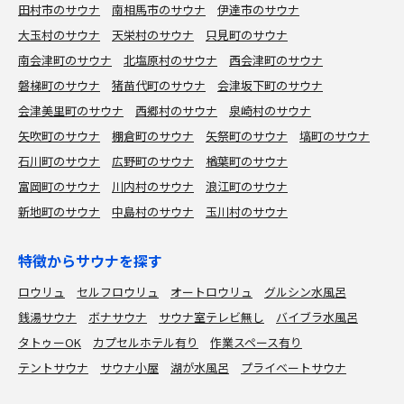
田村市のサウナ
南相馬市のサウナ
伊達市のサウナ
大玉村のサウナ
天栄村のサウナ
只見町のサウナ
南会津町のサウナ
北塩原村のサウナ
西会津町のサウナ
磐梯町のサウナ
猪苗代町のサウナ
会津坂下町のサウナ
会津美里町のサウナ
西郷村のサウナ
泉崎村のサウナ
矢吹町のサウナ
棚倉町のサウナ
矢祭町のサウナ
塙町のサウナ
石川町のサウナ
広野町のサウナ
楢葉町のサウナ
富岡町のサウナ
川内村のサウナ
浪江町のサウナ
新地町のサウナ
中島村のサウナ
玉川村のサウナ
特徴からサウナを探す
ロウリュ
セルフロウリュ
オートロウリュ
グルシン水風呂
銭湯サウナ
ボナサウナ
サウナ室テレビ無し
バイブラ水風呂
タトゥーOK
カプセルホテル有り
作業スペース有り
テントサウナ
サウナ小屋
湖が水風呂
プライベートサウナ