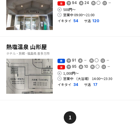
94
24
女
500円〜
営業中 09:00〜21:00
イキタイ
サ活
54
120
熱塩温泉 山形屋
ホテル・旅館 - 福島県 喜多方市
91
男
95
10
女
1,000円〜
営業中 （大浴場） 14:00〜23:30
イキタイ
サ活
34
17
1