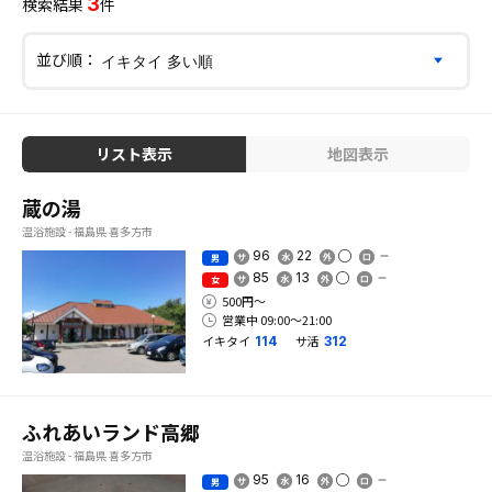
3
検索結果
件
並び順：
リスト表示
地図表示
蔵の湯
温浴施設 - 福島県 喜多方市
96
22
男
85
13
女
500円〜
営業中 09:00〜21:00
イキタイ
サ活
114
312
ふれあいランド高郷
温浴施設 - 福島県 喜多方市
95
16
男