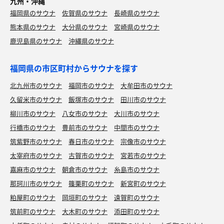
九州・沖縄
福岡県のサウナ
佐賀県のサウナ
長崎県のサウナ
熊本県のサウナ
大分県のサウナ
宮崎県のサウナ
鹿児島県のサウナ
沖縄県のサウナ
福岡県の市区町村からサウナを探す
北九州市のサウナ
福岡市のサウナ
大牟田市のサウナ
久留米市のサウナ
飯塚市のサウナ
田川市のサウナ
柳川市のサウナ
八女市のサウナ
大川市のサウナ
行橋市のサウナ
豊前市のサウナ
中間市のサウナ
筑紫野市のサウナ
春日市のサウナ
宗像市のサウナ
太宰府市のサウナ
古賀市のサウナ
宮若市のサウナ
嘉麻市のサウナ
朝倉市のサウナ
糸島市のサウナ
那珂川市のサウナ
篠栗町のサウナ
新宮町のサウナ
粕屋町のサウナ
岡垣町のサウナ
遠賀町のサウナ
筑前町のサウナ
大木町のサウナ
添田町のサウナ