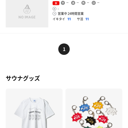
女
-
営業中 24時間営業
イキタイ
サ活
11
11
1
サウナグッズ