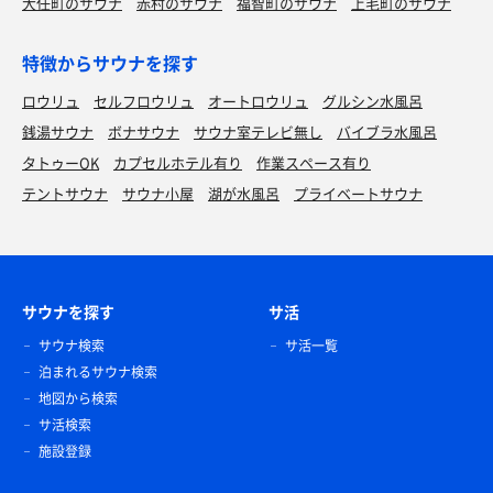
大任町のサウナ
赤村のサウナ
福智町のサウナ
上毛町のサウナ
特徴からサウナを探す
ロウリュ
セルフロウリュ
オートロウリュ
グルシン水風呂
銭湯サウナ
ボナサウナ
サウナ室テレビ無し
バイブラ水風呂
タトゥーOK
カプセルホテル有り
作業スペース有り
テントサウナ
サウナ小屋
湖が水風呂
プライベートサウナ
サウナを探す
サ活
サウナ検索
サ活一覧
泊まれるサウナ検索
地図から検索
サ活検索
施設登録