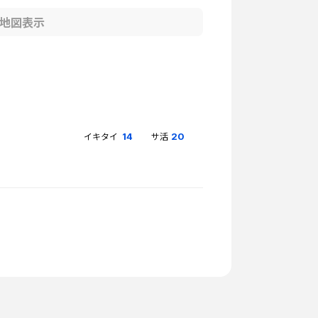
地図表示
イキタイ
サ活
14
20