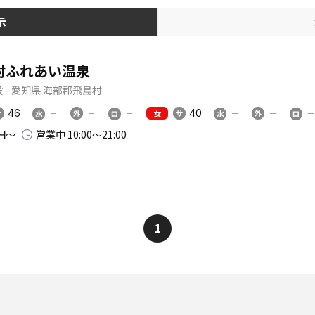
示
村ふれあい温泉
 - 愛知県 海部郡飛島村
46
40
女
0円〜
営業中 10:00〜21:00
1