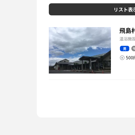
リスト表
飛島
温浴施設
男
50