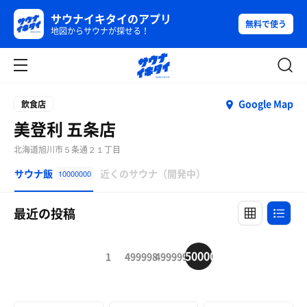
サウナイキタイのアプリ
無料で使う
地図からサウナが探せる！
Google Map
飲食店
美登利 五条店
北海道旭川市５条通２１丁目
サウナ飯
近くのサウナ（開発中）
10000000
最近の投稿
500000
1
499998
499999