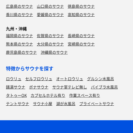
広島県のサウナ
山口県のサウナ
徳島県のサウナ
香川県のサウナ
愛媛県のサウナ
高知県のサウナ
九州・沖縄
福岡県のサウナ
佐賀県のサウナ
長崎県のサウナ
熊本県のサウナ
大分県のサウナ
宮崎県のサウナ
鹿児島県のサウナ
沖縄県のサウナ
特徴からサウナを探す
ロウリュ
セルフロウリュ
オートロウリュ
グルシン水風呂
銭湯サウナ
ボナサウナ
サウナ室テレビ無し
バイブラ水風呂
タトゥーOK
カプセルホテル有り
作業スペース有り
テントサウナ
サウナ小屋
湖が水風呂
プライベートサウナ