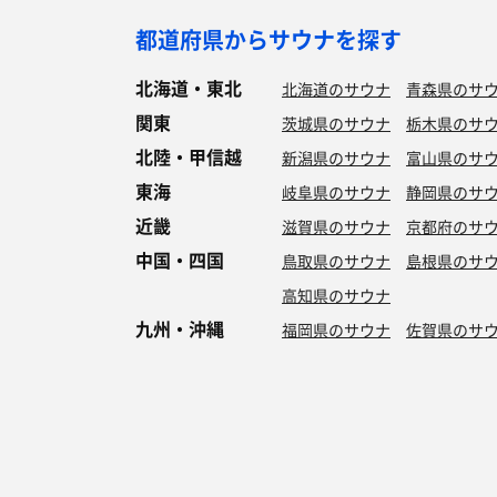
都道府県からサウナを探す
北海道・東北
北海道のサウナ
青森県のサ
関東
茨城県のサウナ
栃木県のサ
北陸・甲信越
新潟県のサウナ
富山県のサ
東海
岐阜県のサウナ
静岡県のサ
近畿
滋賀県のサウナ
京都府のサ
中国・四国
鳥取県のサウナ
島根県のサ
高知県のサウナ
九州・沖縄
福岡県のサウナ
佐賀県のサ
特徴からサウナを探す
ロウリュ
セルフロウリュ
オートロウリュ
グル