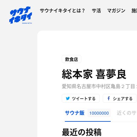
サウナイキタイとは？
サ活
マガジン
施
飲食店
総本家 喜夢良
愛知県名古屋市中村区亀島２丁目
ツイートする
シェアする
サウナ飯
近くのサ
10000000
最近の投稿