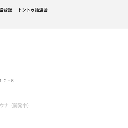
設登録
トントゥ抽選会
１２−６
ウナ（開発中）