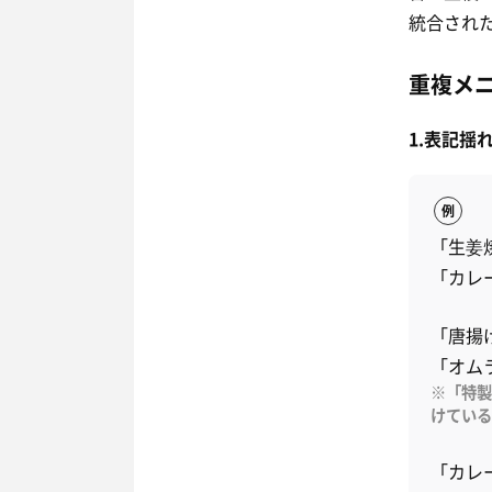
統合され
重複メ
1.表記揺
例
「生姜
「カレ
「唐揚
「オム
※「特製
けている
「カレ