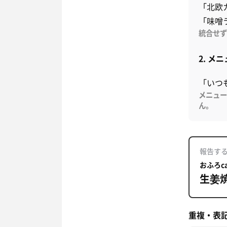
「北欧
「味噌
統合せず
2. 
「いつ
メニュー
ん。
報告す
おふろcaf
生姜
重複・表