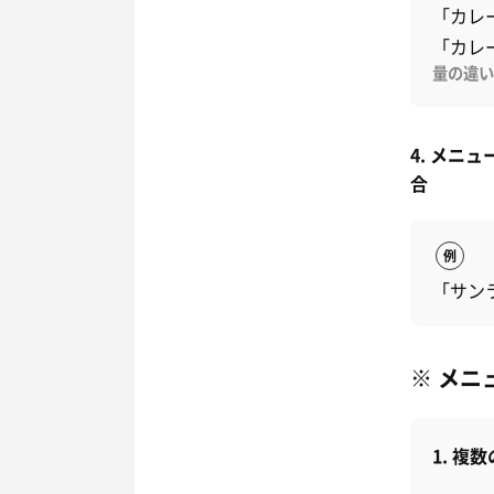
「カレ
「カレ
量の違い
4. メ
合
例
「サン
※ メニ
1. 