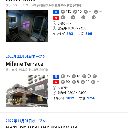
プライベートサウナ - 神奈川県 横浜市
会員のみ
事前予約制
115
15
男
女
3,600円〜
営業中 10:00〜22:30
イキタイ
サ活
563
395
2022年11月01日オープン
Mifune Terrace
温浴施設 - 熊本県 上益城郡御船町
96
18
男
90
8
女
680円〜
営業中 05:30〜23:00
イキタイ
サ活
1612
4758
2022年11月01日オープン