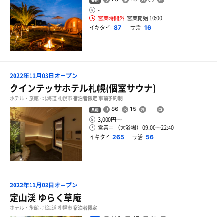
共用
-
営業時間外
営業開始 10:00
イキタイ
サ活
87
16
2022年11月03日オープン
クインテッサホテル札幌(個室サウナ)
ホテル・旅館 - 北海道 札幌市
宿泊者限定
事前予約制
86
15
共用
3,000円〜
営業中 （大浴場） 09:00〜22:40
イキタイ
サ活
265
56
2022年11月03日オープン
定山渓 ゆらく草庵
ホテル・旅館 - 北海道 札幌市
宿泊者限定