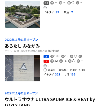
共用
-
イキタイ
サ活
97
2
2022年11月01日オープン
あらたし みなかみ
ホテル・旅館 - 群馬県 利根郡みなかみ町
宿泊者限定
100
19
男
82
16
女
-
営業中 （大浴場） 15:00〜23:00
イキタイ
サ活
321
156
2022年11月01日オープン
ウルトラサウナ ULTRA SAUNA ICE & HEAT by
LOYLY LAND