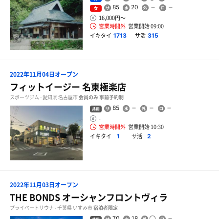
85
20
女
16,000円〜
営業時間外
営業開始 09:00
イキタイ
サ活
1713
315
2022年11月04日オープン
フィットイージー 名東極楽店
スポーツジム - 愛知県 名古屋市
会員のみ
事前予約制
85
共用
-
営業時間外
営業開始 10:30
イキタイ
サ活
1
2
2022年11月03日オープン
THE BONDS オーシャンフロントヴィラ
プライベートサウナ - 千葉県 いすみ市
宿泊者限定
70
18