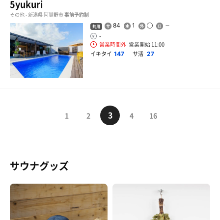
5yukuri
その他 - 新潟県 阿賀野市
事前予約制
84
1
共用
-
営業時間外
営業開始 11:00
イキタイ
サ活
147
27
3
1
2
4
16
サウナグッズ