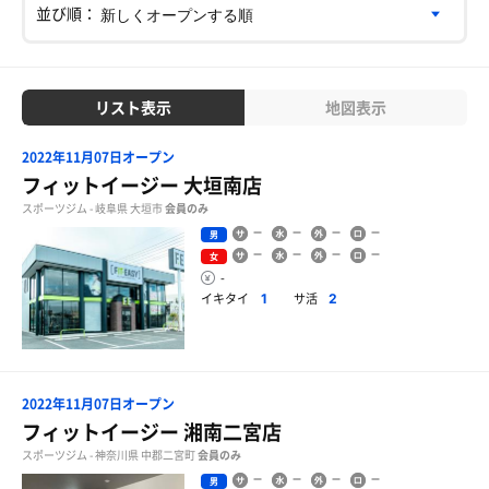
並び順：
リスト表示
地図表示
2022年11月07日オープン
フィットイージー 大垣南店
スポーツジム - 岐阜県 大垣市
会員のみ
男
女
-
イキタイ
サ活
1
2
2022年11月07日オープン
フィットイージー 湘南二宮店
スポーツジム - 神奈川県 中郡二宮町
会員のみ
男