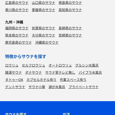
広島県のサウナ
山口県のサウナ
徳島県のサウナ
香川県のサウナ
愛媛県のサウナ
高知県のサウナ
九州・沖縄
福岡県のサウナ
佐賀県のサウナ
長崎県のサウナ
熊本県のサウナ
大分県のサウナ
宮崎県のサウナ
鹿児島県のサウナ
沖縄県のサウナ
特徴からサウナを探す
ロウリュ
セルフロウリュ
オートロウリュ
グルシン水風呂
銭湯サウナ
ボナサウナ
サウナ室テレビ無し
バイブラ水風呂
タトゥーOK
カプセルホテル有り
作業スペース有り
テントサウナ
サウナ小屋
湖が水風呂
プライベートサウナ
サウナを探す
サ活