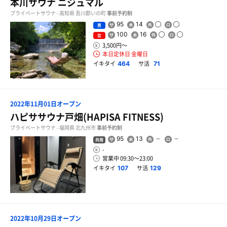
本川サウナ ニジュマル
プライベートサウナ - 高知県 吾川郡いの町
事前予約制
95
14
男
100
16
女
3,500円〜
本日定休日 金曜日
イキタイ
サ活
464
71
2022年11月01日オープン
ハピササウナ戸畑(HAPISA FITNESS)
プライベートサウナ - 福岡県 北九州市
事前予約制
95
13
共用
-
営業中 09:30〜23:00
イキタイ
サ活
107
129
2022年10月29日オープン