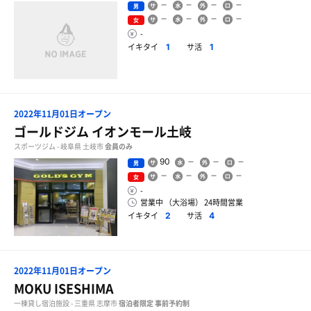
男
女
-
イキタイ
サ活
1
1
2022年11月01日オープン
ゴールドジム イオンモール土岐
スポーツジム - 岐阜県 土岐市
会員のみ
90
男
女
-
営業中 （大浴場） 24時間営業
イキタイ
サ活
2
4
2022年11月01日オープン
MOKU ISESHIMA
一棟貸し宿泊施設 - 三重県 志摩市
宿泊者限定
事前予約制