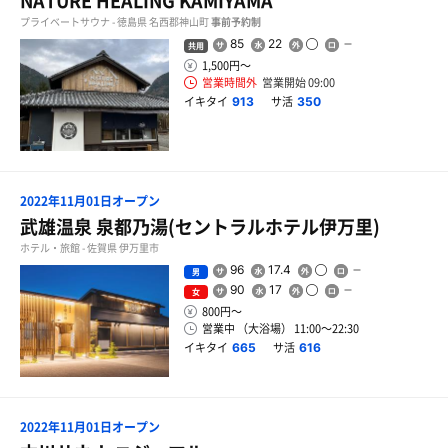
NATURE HEALING KAMIYAMA
プライベートサウナ - 徳島県 名西郡神山町
事前予約制
85
22
共用
1,500円〜
営業時間外
営業開始 09:00
イキタイ
サ活
913
350
2022年11月01日オープン
武雄温泉 泉都乃湯(セントラルホテル伊万里)
ホテル・旅館 - 佐賀県 伊万里市
96
17.4
男
90
17
女
800円〜
営業中 （大浴場） 11:00〜22:30
イキタイ
サ活
665
616
2022年11月01日オープン