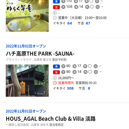
110
17
男
106
14
女
-
営業中 （大浴場） 15:00〜翌10:00
イキタイ
サ活
64
87
2022年11月02日オープン
ハチ高原THE PARK -SAUNA-
プライベートサウナ - 兵庫県 養父市
事前予約制
90
17
男
90
14
女
16,000円〜
営業時間外
営業開始 09:30
イキタイ
サ活
308
8
2022年11月01日オープン
HOUS_AGAL Beach Club & Villa 淡路
一棟貸し宿泊施設 - 兵庫県 洲本市
宿泊者限定