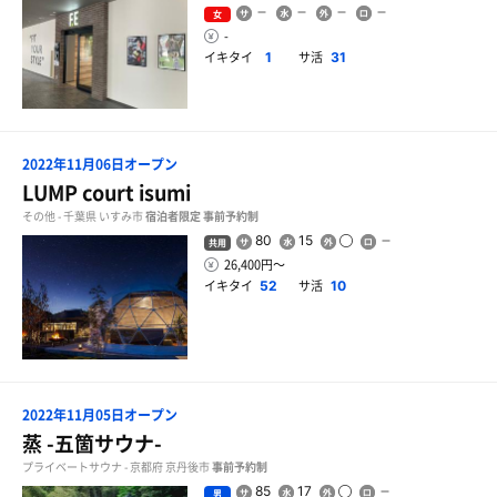
女
-
イキタイ
サ活
1
31
2022年11月06日オープン
LUMP court isumi
その他 - 千葉県 いすみ市
宿泊者限定
事前予約制
80
15
共用
26,400円〜
イキタイ
サ活
52
10
2022年11月05日オープン
蒸 -五箇サウナ-
プライベートサウナ - 京都府 京丹後市
事前予約制
85
17
男