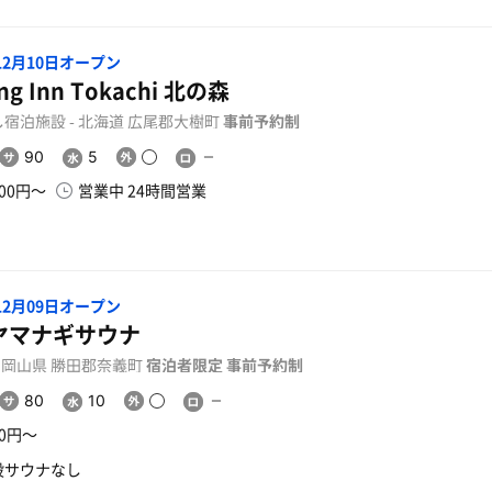
年12月10日オープン
ng Inn Tokachi 北の森
宿泊施設 - 北海道 広尾郡大樹町
事前予約制
90
5
000円〜
営業中 24時間営業
年12月09日オープン
ヤマナギサウナ
- 岡山県 勝田郡奈義町
宿泊者限定
事前予約制
80
10
00円〜
設サウナなし