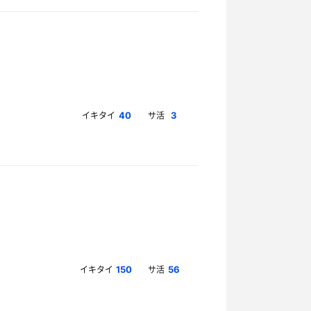
イキタイ
サ活
40
3
イキタイ
サ活
150
56