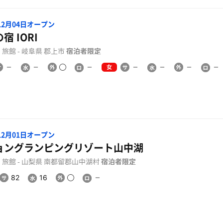
年12月04日オープン
宿 IORI
旅館 - 岐阜県 郡上市
宿泊者限定
女
年12月01日オープン
ョングランピングリゾート山中湖
旅館 - 山梨県 南都留郡山中湖村
宿泊者限定
82
16