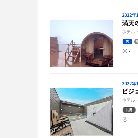
2022
満天の
ホテル・
男
-
2022
ビジ
ホテル・
共用
-