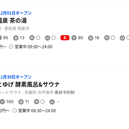
年12月01日オープン
温泉 茶の湯
 - 愛知県 西尾市
女
95
13
90
16
0円〜
営業中 09:00〜24:00
年11月30日オープン
とゆげ 酵素風呂&サウナ
ートサウナ - 京都府 京丹後市
事前予約制
100
11
00円〜
営業中 08:30〜24:00