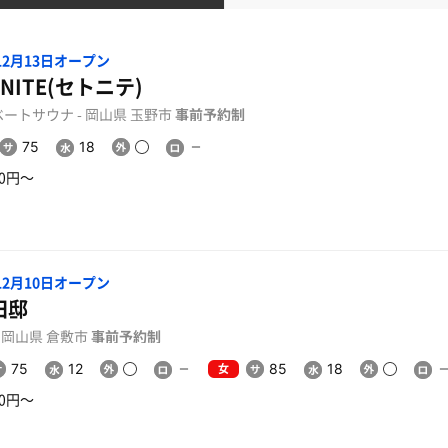
年12月13日オープン
ONITE(セトニテ)
ートサウナ - 岡山県 玉野市
事前予約制
75
18
00円〜
年12月10日オープン
田邸
- 岡山県 倉敷市
事前予約制
女
75
12
85
18
00円〜