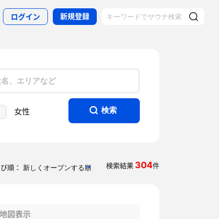
新規登録
ログイン
女性
検索
304
検索結果
件
並び順：
地図表示