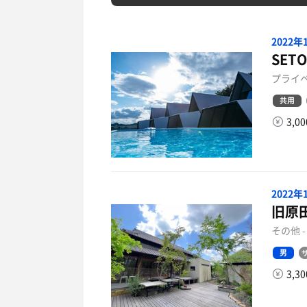
2022
SET
プライベ
共用
3,0
2022
旧原
その他 
男
3,3