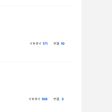
イキタイ
サ活
171
10
イキタイ
サ活
109
3