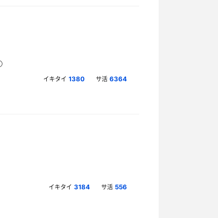
イキタイ
サ活
1380
6364
イキタイ
サ活
3184
556