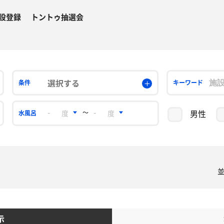
設登録
トントゥ抽選会
選択する
条件
キーワード
男性
〜
水風呂
示