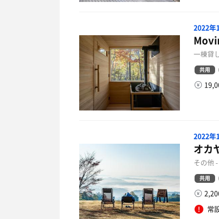
2022
Movi
一棟貸し
共用
19,
2022
オカ
その他 
共用
2,2
常