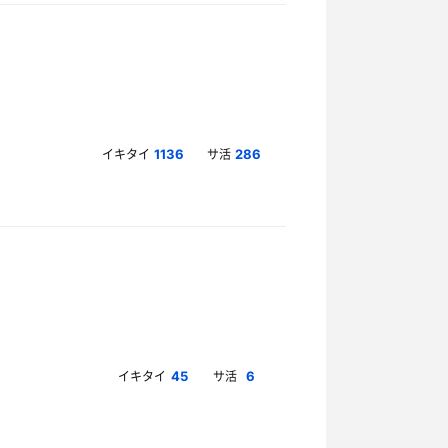
イキタイ
サ活
1136
286
イキタイ
サ活
45
6