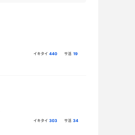
イキタイ
サ活
440
19
イキタイ
サ活
303
34