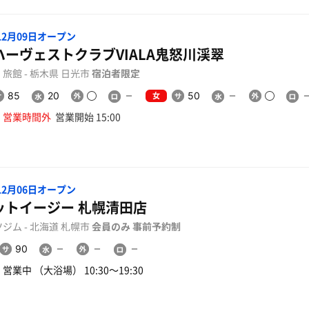
年12月09日オープン
ハーヴェストクラブVIALA鬼怒川渓翠
旅館 - 栃木県 日光市
宿泊者限定
女
85
20
50
営業時間外
営業開始 15:00
年12月06日オープン
ットイージー 札幌清田店
ジム - 北海道 札幌市
会員のみ
事前予約制
90
営業中 （大浴場） 10:30〜19:30