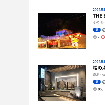
2022
THE 
その他 
男
-
2022
松の
銭湯 -
男
86