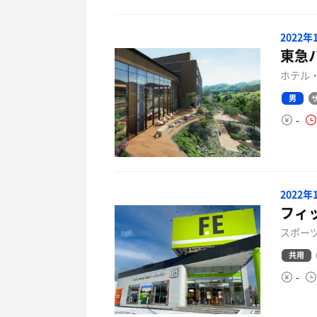
2022
東急
ホテル・
男
-
2022
フィ
スポーツ
共用
-