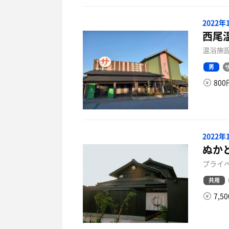
2022
西尾
温浴施設
男
80
2022
ぬか
プライベ
共用
7,5