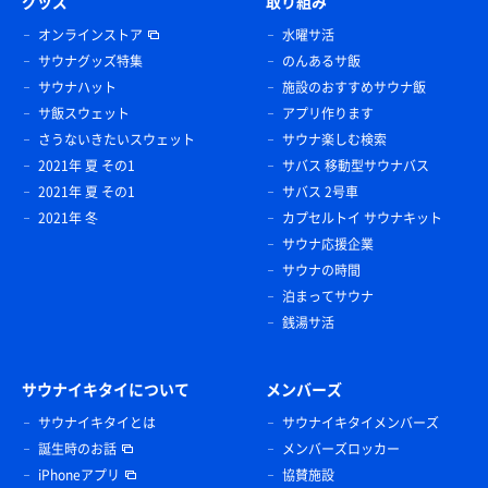
グッズ
取り組み
オンラインストア
水曜サ活
サウナグッズ特集
のんあるサ飯
サウナハット
施設のおすすめサウナ飯
サ飯スウェット
アプリ作ります
さうないきたいスウェット
サウナ楽しむ検索
2021年 夏 その1
サバス 移動型サウナバス
2021年 夏 その1
サバス 2号車
2021年 冬
カプセルトイ サウナキット
サウナ応援企業
サウナの時間
泊まってサウナ
銭湯サ活
サウナイキタイについて
メンバーズ
サウナイキタイとは
サウナイキタイメンバーズ
誕生時のお話
メンバーズロッカー
iPhoneアプリ
協賛施設