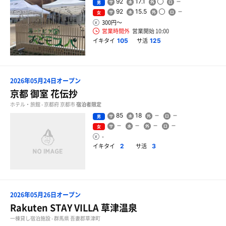
92
17.1
男
92
15.5
女
300円〜
営業時間外
営業開始 10:00
イキタイ
サ活
105
125
2026年05月24日オープン
京都 御室 花伝抄
ホテル・旅館 - 京都府 京都市
宿泊者限定
85
18
男
女
-
イキタイ
サ活
2
3
2026年05月26日オープン
Rakuten STAY VILLA 草津温泉
一棟貸し宿泊施設 - 群馬県 吾妻郡草津町