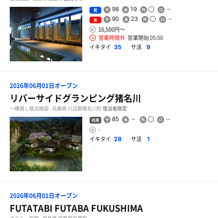
98
19
男
90
23
女
16,500円〜
営業時間外
営業開始 05:00
イキタイ
サ活
35
9
2026年06月01日オープン
リバーサイドグランピング猪名川
一棟貸し宿泊施設 - 兵庫県 川辺郡猪名川町
宿泊者限定
85
共用
-
イキタイ
サ活
28
1
2026年06月01日オープン
FUTATABI FUTABA FUKUSHIMA