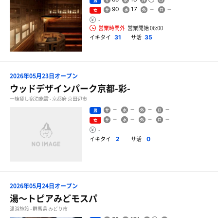
男
90
17
女
-
営業時間外
営業開始 06:00
イキタイ
サ活
31
35
2026年05月23日オープン
ウッドデザインパーク京都-彩-
一棟貸し宿泊施設 - 京都府 京田辺市
男
女
-
イキタイ
サ活
2
0
2026年05月24日オープン
湯〜トピアみどモスパ
温浴施設 - 群馬県 みどり市