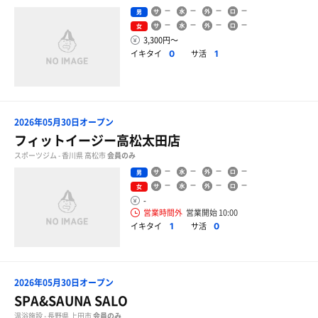
男
女
3,300円〜
イキタイ
サ活
0
1
2026年05月30日オープン
フィットイージー高松太田店
スポーツジム - 香川県 高松市
会員のみ
男
女
-
営業時間外
営業開始 10:00
イキタイ
サ活
1
0
2026年05月30日オープン
SPA&SAUNA SALO
温浴施設 - 長野県 上田市
会員のみ