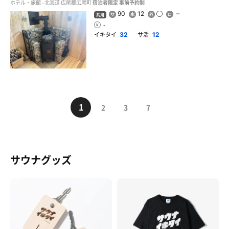
ホテル・旅館 - 北海道 広尾郡広尾町
宿泊者限定
事前予約制
90
12
共用
-
イキタイ
サ活
32
12
1
2
3
7
サウナグッズ