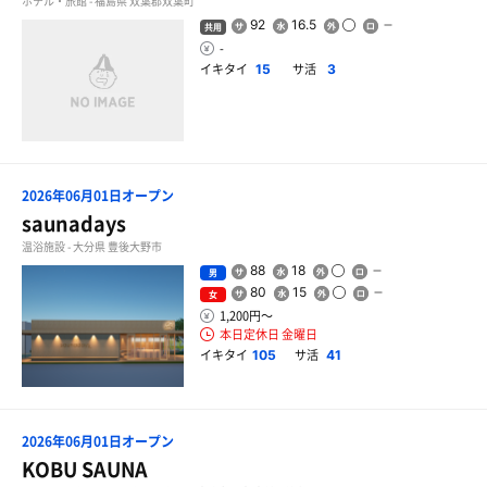
ホテル・旅館 - 福島県 双葉郡双葉町
92
16.5
共用
-
イキタイ
サ活
15
3
2026年06月01日オープン
saunadays
温浴施設 - 大分県 豊後大野市
88
18
男
80
15
女
1,200円〜
本日定休日 金曜日
イキタイ
サ活
105
41
2026年06月01日オープン
KOBU SAUNA