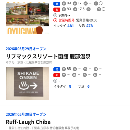
89
17
男
80
17.5
女
900円〜
営業時間外
営業開始 09:00
イキタイ
サ活
481
478
2026年05月29日オープン
リブマックスリゾート函館 鹿部温泉
ホテル・旅館 - 北海道 茅部郡鹿部町
85
男
女
-
イキタイ
サ活
8
6
2026年05月30日オープン
Ruff-Laugh Chiba
一棟貸し宿泊施設 - 千葉県 茂原市
宿泊者限定
事前予約制