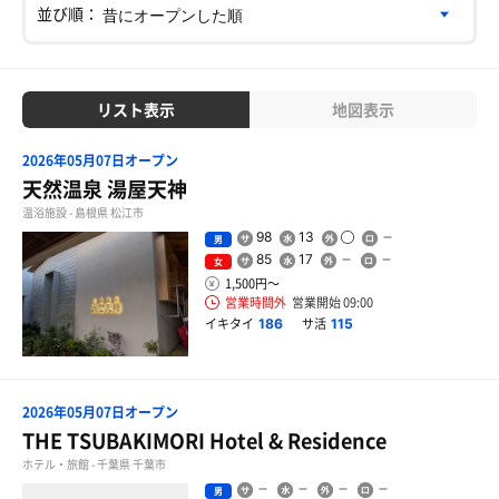
並び順：
リスト表示
地図表示
2026年05月07日オープン
天然温泉 湯屋天神
温浴施設 - 島根県 松江市
98
13
男
85
17
女
1,500円〜
営業時間外
営業開始 09:00
イキタイ
サ活
186
115
2026年05月07日オープン
THE TSUBAKIMORI Hotel & Residence
ホテル・旅館 - 千葉県 千葉市
男