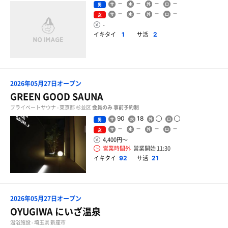
男
女
-
イキタイ
サ活
1
2
2026年05月27日オープン
GREEN GOOD SAUNA
プライベートサウナ - 東京都 杉並区
会員のみ
事前予約制
90
18
男
女
4,400円〜
営業時間外
営業開始 11:30
イキタイ
サ活
92
21
2026年05月27日オープン
OYUGIWA にいざ温泉
温浴施設 - 埼玉県 新座市