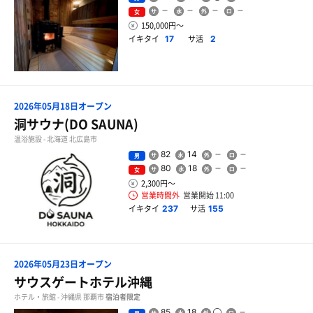
女
150,000円〜
イキタイ
サ活
17
2
2026年05月18日オープン
洞サウナ(DO SAUNA)
温浴施設 - 北海道 北広島市
82
14
男
80
18
女
2,300円〜
営業時間外
営業開始 11:00
イキタイ
サ活
237
155
2026年05月23日オープン
サウスゲートホテル沖縄
ホテル・旅館 - 沖縄県 那覇市
宿泊者限定
85
18