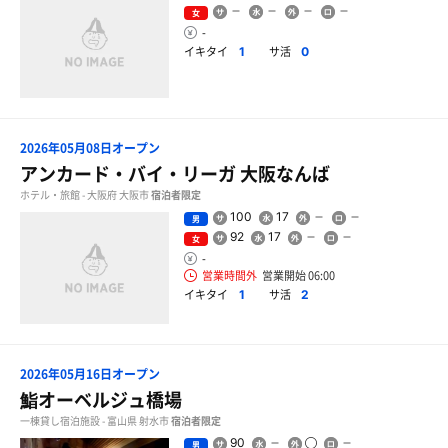
女
-
イキタイ
サ活
1
0
2026年05月08日オープン
アンカード・バイ・リーガ 大阪なんば
ホテル・旅館 - 大阪府 大阪市
宿泊者限定
100
17
男
92
17
女
-
営業時間外
営業開始 06:00
イキタイ
サ活
1
2
2026年05月16日オープン
鮨オーベルジュ橋場
一棟貸し宿泊施設 - 富山県 射水市
宿泊者限定
90
男