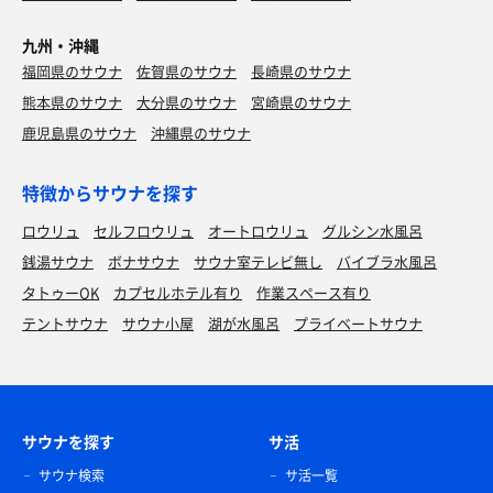
九州・沖縄
福岡県のサウナ
佐賀県のサウナ
長崎県のサウナ
熊本県のサウナ
大分県のサウナ
宮崎県のサウナ
鹿児島県のサウナ
沖縄県のサウナ
特徴からサウナを探す
ロウリュ
セルフロウリュ
オートロウリュ
グルシン水風呂
銭湯サウナ
ボナサウナ
サウナ室テレビ無し
バイブラ水風呂
タトゥーOK
カプセルホテル有り
作業スペース有り
テントサウナ
サウナ小屋
湖が水風呂
プライベートサウナ
サウナを探す
サ活
サウナ検索
サ活一覧