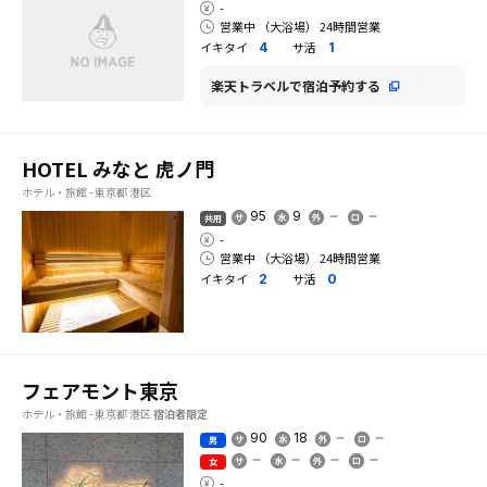
-
営業中 （大浴場） 24時間営業
イキタイ
サ活
4
1
楽天トラベルで宿泊予約する
HOTEL みなと 虎ノ門
ホテル・旅館 - 東京都 港区
95
9
共用
-
営業中 （大浴場） 24時間営業
イキタイ
サ活
2
0
フェアモント東京
ホテル・旅館 - 東京都 港区
宿泊者限定
90
18
男
女
-