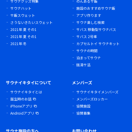
サウナグッズ特集
のんあるサ飯
サウナハット
施設のおすすめサウナ飯
サ飯スウェット
アプリ作ります
さうないきたいスウェット
サウナ楽しむ検索
2021年 夏 その1
サバス 移動型サウナバス
2021年 夏 その1
サバス 2号車
2021年 冬
カプセルトイ サウナキット
サウナの時間
泊まってサウナ
銭湯サ活
サウナイキタイについて
メンバーズ
サウナイキタイとは
サウナイキタイメンバーズ
誕生時のお話
メンバーズロッカー
iPhoneアプリ
協賛施設
Androidアプリ
協賛募集
サウナ施設の方へ
お問い合わせ