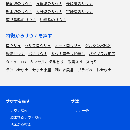
福岡県のサウナ
佐賀県のサウナ
長崎県のサウナ
熊本県のサウナ
大分県のサウナ
宮崎県のサウナ
鹿児島県のサウナ
沖縄県のサウナ
特徴からサウナを探す
ロウリュ
セルフロウリュ
オートロウリュ
グルシン水風呂
銭湯サウナ
ボナサウナ
サウナ室テレビ無し
バイブラ水風呂
タトゥーOK
カプセルホテル有り
作業スペース有り
テントサウナ
サウナ小屋
湖が水風呂
プライベートサウナ
サウナを探す
サ活
サウナ検索
サ活一覧
泊まれるサウナ検索
地図から検索