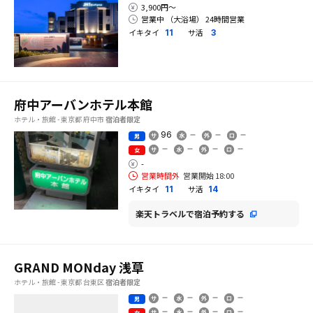
3,900円〜
営業中 （大浴場） 24時間営業
イキタイ
サ活
11
3
府中アーバンホテル本館
ホテル・旅館 - 東京都 府中市
宿泊者限定
96
男
女
-
営業時間外
営業開始 18:00
イキタイ
サ活
11
14
楽天トラベルで宿泊予約する
GRAND MONday 浅草
ホテル・旅館 - 東京都 台東区
宿泊者限定
男
女