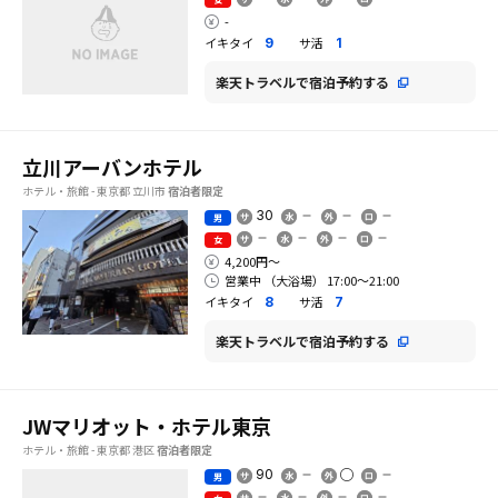
-
イキタイ
サ活
9
1
楽天トラベルで宿泊予約する
立川アーバンホテル
ホテル・旅館 - 東京都 立川市
宿泊者限定
30
男
女
4,200円〜
営業中 （大浴場） 17:00〜21:00
イキタイ
サ活
8
7
楽天トラベルで宿泊予約する
JWマリオット・ホテル東京
ホテル・旅館 - 東京都 港区
宿泊者限定
90
男