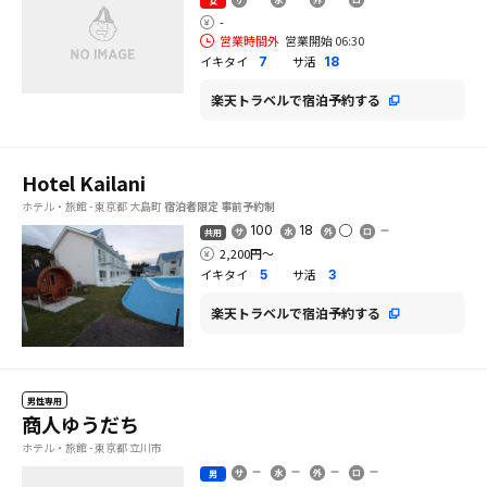
女
-
営業時間外
営業開始 06:30
イキタイ
サ活
7
18
楽天トラベルで宿泊予約する
Hotel Kailani
ホテル・旅館 - 東京都 大島町
宿泊者限定
事前予約制
100
18
共用
2,200円〜
イキタイ
サ活
5
3
楽天トラベルで宿泊予約する
男性専用
商人ゆうだち
ホテル・旅館 - 東京都 立川市
男