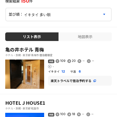
150
検索結果
件
並び順：
リスト表示
地図表示
亀の井ホテル 青梅
ホテル・旅館 - 東京都 青梅市
宿泊者限定
109
20
共用
-
イキタイ
サ活
12
6
楽天トラベルで宿泊予約する
HOTEL J HOUSE1
ホテル・旅館 - 東京都 昭島市
100
18
共用