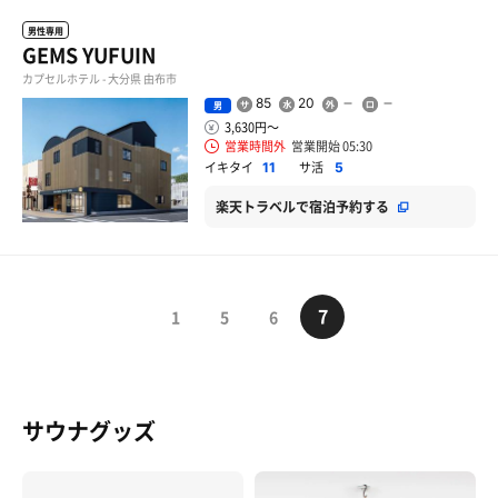
男性専用
GEMS YUFUIN
カプセルホテル - 大分県 由布市
85
20
男
3,630円〜
営業時間外
営業開始 05:30
イキタイ
サ活
11
5
楽天トラベルで宿泊予約する
7
1
5
6
サウナグッズ