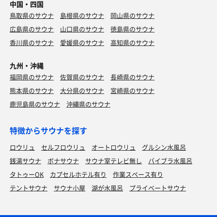
中国・四国
鳥取県のサウナ
島根県のサウナ
岡山県のサウナ
広島県のサウナ
山口県のサウナ
徳島県のサウナ
香川県のサウナ
愛媛県のサウナ
高知県のサウナ
九州・沖縄
福岡県のサウナ
佐賀県のサウナ
長崎県のサウナ
熊本県のサウナ
大分県のサウナ
宮崎県のサウナ
鹿児島県のサウナ
沖縄県のサウナ
特徴からサウナを探す
ロウリュ
セルフロウリュ
オートロウリュ
グルシン水風呂
銭湯サウナ
ボナサウナ
サウナ室テレビ無し
バイブラ水風呂
タトゥーOK
カプセルホテル有り
作業スペース有り
テントサウナ
サウナ小屋
湖が水風呂
プライベートサウナ