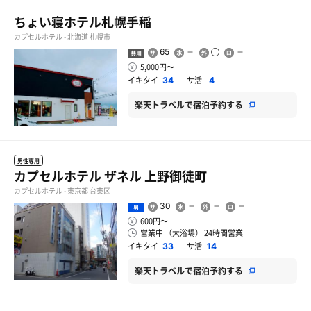
ちょい寝ホテル札幌手稲
カプセルホテル - 北海道 札幌市
65
共用
5,000円〜
イキタイ
サ活
34
4
楽天トラベルで宿泊予約する
男性専用
カプセルホテル ザネル 上野御徒町
カプセルホテル - 東京都 台東区
30
男
600円〜
営業中 （大浴場） 24時間営業
イキタイ
サ活
33
14
楽天トラベルで宿泊予約する