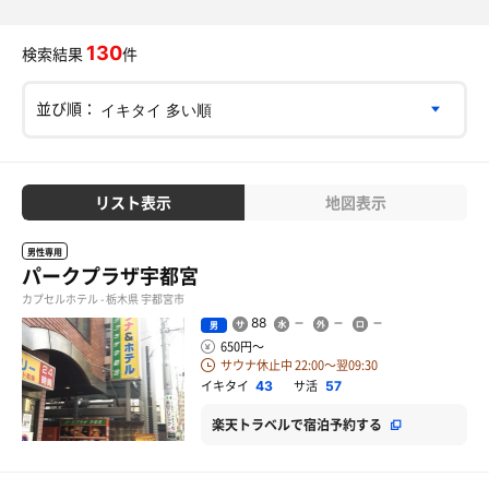
130
検索結果
件
並び順：
リスト表示
地図表示
男性専用
パークプラザ宇都宮
カプセルホテル - 栃木県 宇都宮市
88
男
650円〜
サウナ休止中 22:00〜翌09:30
イキタイ
サ活
43
57
楽天トラベルで宿泊予約する