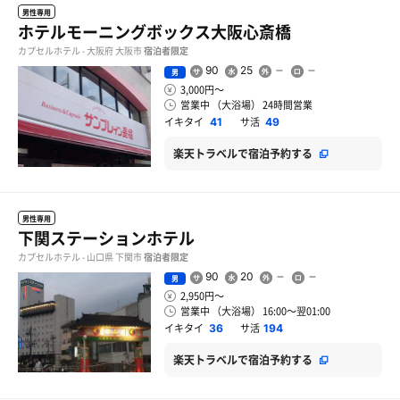
男性専用
ホテルモーニングボックス大阪心斎橋
カプセルホテル - 大阪府 大阪市
宿泊者限定
90
25
男
3,000円〜
営業中 （大浴場） 24時間営業
イキタイ
サ活
41
49
楽天トラベルで宿泊予約する
男性専用
下関ステーションホテル
カプセルホテル - 山口県 下関市
宿泊者限定
90
20
男
2,950円〜
営業中 （大浴場） 16:00〜翌01:00
イキタイ
サ活
36
194
楽天トラベルで宿泊予約する