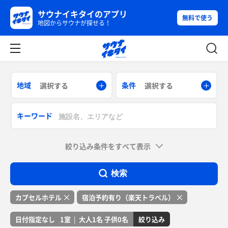
サウナイキタイのアプリ
無料で使う
地図からサウナが探せる！
地域
条件
選択する
選択する
キーワード
絞り込み条件をすべて表示
検索
カプセルホテル
宿泊予約有り（楽天トラベル）
日付指定なし
1室
|
大人1名 子供0名
絞り込み