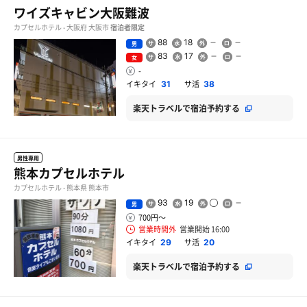
ワイズキャビン大阪難波
カプセルホテル - 大阪府 大阪市
宿泊者限定
88
18
男
83
17
女
-
イキタイ
サ活
31
38
楽天トラベルで宿泊予約する
男性専用
熊本カプセルホテル
カプセルホテル - 熊本県 熊本市
93
19
男
700円〜
営業時間外
営業開始 16:00
イキタイ
サ活
29
20
楽天トラベルで宿泊予約する