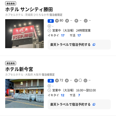
男性専用
ホテル サンシティ勝田
カプセルホテル - 茨城県 ひたちなか市
宿泊者限定
80
男
-
営業中 （大浴場） 24時間営業
イキタイ
サ活
17
17
楽天トラベルで宿泊予約する
男性専用
ホテル新今宮
カプセルホテル - 大阪府 大阪市
宿泊者限定
72
男
-
営業中 （大浴場） 16:00〜翌02:00
イキタイ
サ活
12
7
楽天トラベルで宿泊予約する