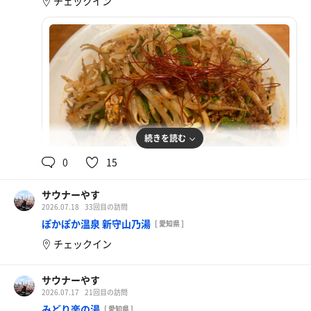
チェックイン
続きを読む
0
15
サウナーやす
2026.07.18
33回目の訪問
大吉飯
ぽかぽか温泉 新守山乃湯
[ 愛知県 ]
夏にこの辛さは痺れる
チェックイン
サウナーやす
2026.07.17
21回目の訪問
みどり楽の湯
[ 愛知県 ]