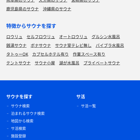
鹿児島県のサウナ
沖縄県のサウナ
特徴からサウナを探す
ロウリュ
セルフロウリュ
オートロウリュ
グルシン水風呂
銭湯サウナ
ボナサウナ
サウナ室テレビ無し
バイブラ水風呂
タトゥーOK
カプセルホテル有り
作業スペース有り
テントサウナ
サウナ小屋
湖が水風呂
プライベートサウナ
サウナを探す
サ活
サウナ検索
サ活一覧
泊まれるサウナ検索
地図から検索
サ活検索
施設登録