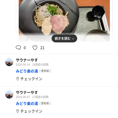
続きを読む
0
21
サウナーやす
2026.06.14
18回目の訪問
桜島つけ麺
みどり楽の湯
[ 愛知県 ]
ただただ美味
チェックイン
サウナーやす
2026.06.07
17回目の訪問
みどり楽の湯
[ 愛知県 ]
チェックイン