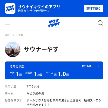
サウナイキタイのアプリ
無料で使う
地図からサウナが探せる！
2021.12.31 登録
サウナーやす
統計レポート
今月のサ活
1
1
1.0
サ活
施設数
ペース
回
施設
週
回
サウナ歴
7年 6ヶ月
ホーム
みどり楽の湯
好きなサウナ
ホームサウナはみどり楽の湯♨️♨️ 湿度高め、昭和ストロン
グが好みです♪♪