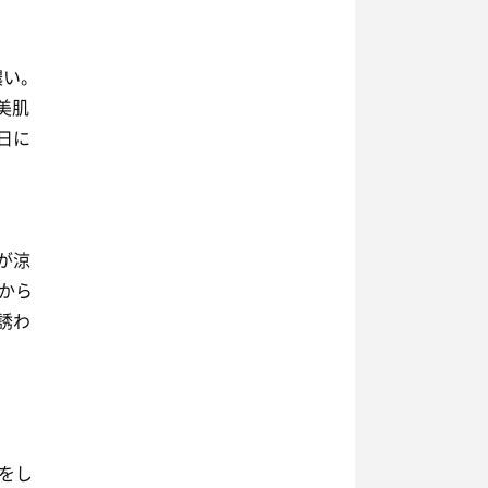
濃い。
美肌
日に
が涼
から
誘わ
をし