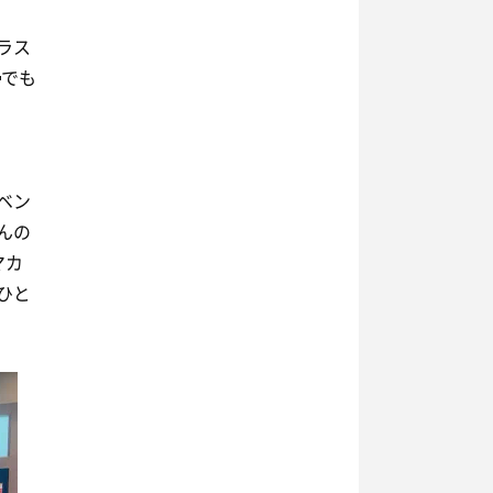
ラス
でも
ベン
んの
マカ
ひと