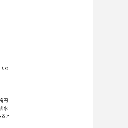
❗️
楕円
排水
いると