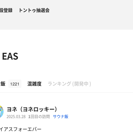
設登録
トントゥ抽選会
EAS
β
ナ飯
混雑度
ランキング
(
開発中
)
1221
ヨネ（ヨネロッキー）
2025.03.28
1
回目の訪問
サウナ飯
イアスフォーエバー