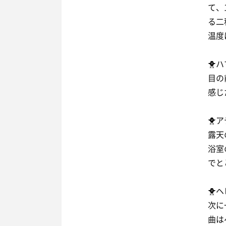
て、
る二
温度
🐥
目の
感じ
🐥
露天
浴室
でと
🐥
次に
曲は