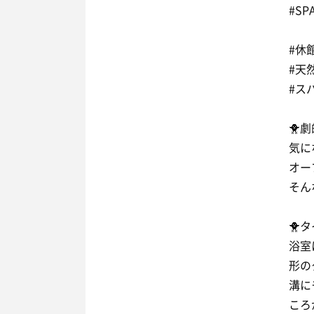
#SPA
#休
#天
#ス
🐥
気に
オー
そん
🐥
浴室
形の
溝に
ころ