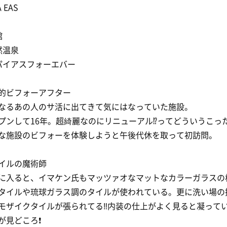
 EAS
館
然温泉
パイアスフォーエバー
劇的ビフォーアフター
なるあの人のサ活に出てきて気にはなっていた施設。
プンして16年。超綺麗なのにリニューアル⁉️ってどういうこったい
な施設のビフォーを体験しようと午後代休を取って初訪問。
タイルの魔術師
に入ると、イマケン氏もマッツァオなマットなカラーガラスの
タイルや琉球ガラス調のタイルが使われている。更に洗い場の
モザイクタイルが張られてる‼️内装の仕上がよく見ると凝って
が見どころ❗️