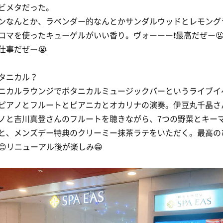
ビメタだった。
ンなんとか、ラベンダー的なんとかサンダルウッドとレモング
ロマを使ったキューゲルがいい香り。ヴォーーー❗️最高だぜー
仕事だぜー😭
ボタニカル？
ニカルラウンジでボタニカルミュージックバーというライブイ
ピアノとフルートとピアニカとオカリナの演奏。伊豆丸千晶さ
ノと吉川真登さんのフルートを聴きながら、7つの野菜とキー
と、メンズデー特典のクリーミー抹茶ラテをいただく。最高の
😊リニューアル後が楽しみ😁