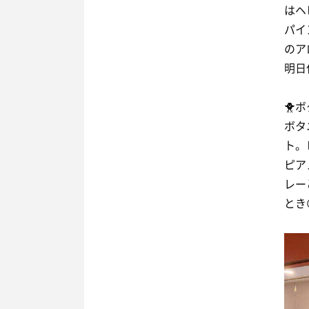
はヘ
パイ
のア
明日
🐥
ボタ
ト。
ピア
レー
とき