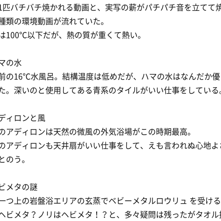
1匹バチバチ焼かれる動画と、実写の薪がパチパチ音を立てて
種類の環境動画が流れていた。
は100℃以下だが、熱の質が重くて熱い。
ハマの水
前の16℃水風呂。結構温度は低めだが、ハマの水はなんだか優
た。深いのと使用してある青系のタイルがいい仕事をしている
アディロンと風
のアディロンは天然の微風の外気浴場がこの時期最高。
のアディロンも天井扇がいい仕事をして、えも言われぬ心地よ
とのう。
ヘビメタの謎
一つ上の岩盤浴エリアの玄蒸でベビーメタルロウリュ を受け
ヘビメタ？ノリはヘビメタ！？と、多々疑問は残ったがタオル