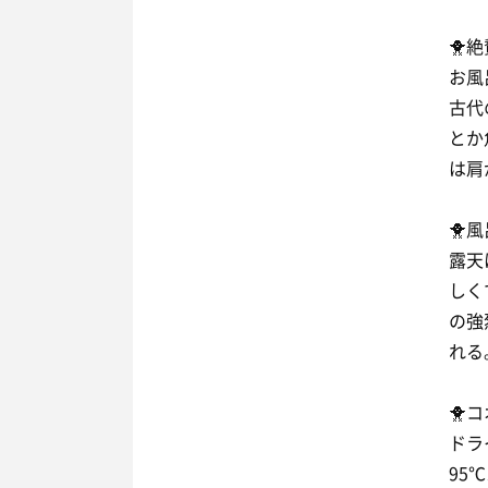
🐥
お風
古代
とか
は肩
🐥
露天
しく
の強
れる
🐥
ドラ
95