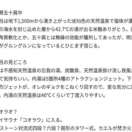
絶賛五十肩中
呂は地下1,500mから湧き上がった琥珀色の天然温泉で塩味が
の海水を封じ込めた層から42.7℃の湯が出る米麹ありがとう。
角質軟化とか、五十肩とは無縁の効能が羅列してあったが、明
がグルングルンになっているとひとまず信じる。
風呂の見どころ
は不感知天然温泉の忘我の湯、炭酸泉、天然温泉掛け流し夜風
て気持ちいい。内湯は5箇所4種のアトラクションジェット。下
烈ジェットが、オレのギョクをこねくり回すので、変な気分に
。内湯の天然温泉は40℃くらいで丁度入りやすい。
コオラオ？
イサウナ「コオラウ」に入る。
℃ストーン対流式四段？六段？扇形のタワー式。カエルが焚き火