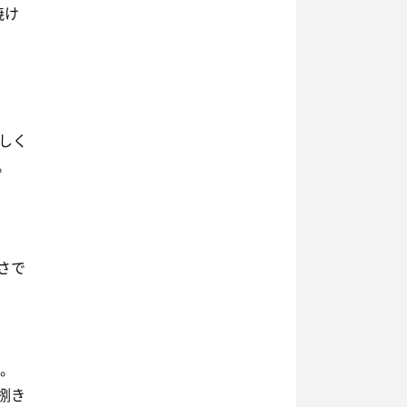
焼け
しく
。
さで
る。
捌き