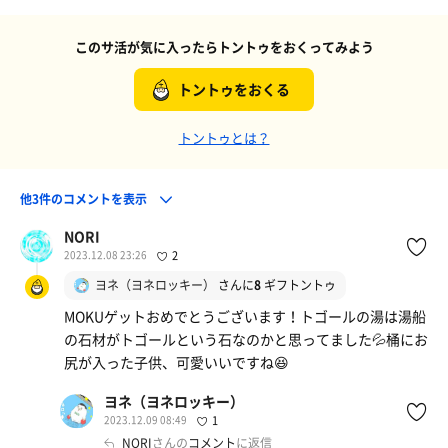
このサ活が気に入ったらトントゥをおくってみよう
トントゥをおくる
トントゥとは？
他3件のコメントを表示
NORI
2023.12.08 23:26
2
ヨネ（ヨネロッキー）
さんに
8
ギフトントゥ
MOKUゲットおめでとうございます！トゴールの湯は湯船
の石材がトゴールという石なのかと思ってました💦桶にお
尻が入った子供、可愛いいですね😆
ヨネ（ヨネロッキー）
2023.12.09 08:49
1
NORI
さんの
コメント
に返信