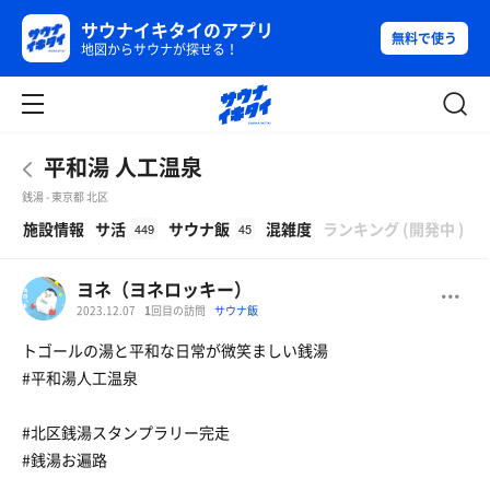
サウナイキタイのアプリ
無料で使う
地図からサウナが探せる！
平和湯 人工温泉
銭湯 - 東京都 北区
β
施設情報
サ活
サウナ飯
混雑度
ランキング
(
開発中
)
449
45
ヨネ（ヨネロッキー）
2023.12.07
1
回目の訪問
サウナ飯
トゴールの湯と平和な日常が微笑ましい銭湯
#平和湯人工温泉
#北区銭湯スタンプラリー完走
#銭湯お遍路