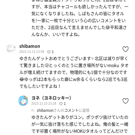
すが、本当はチャコールも欲しかったんですが、一
気になくなりましたね。しばもさんの皆にタオル
を!一家に一枚で十分という心の広いコメントをい
ただき、2巡目なんて言えませんでした😅平和湯さ
んなんか、いいですよね。
shibamon
2023.12.15 13:58
1
ゆきたんゲットおめでとうございます✨北区は減りが早く
て驚きました🫢とっくのとうに置き場所がないmoku タオ
ルが増え続けてますので、物理的にも1個で十分なのです
😂ゆっポは2本もらった癖にw余るくらいなら2巡でも3巡
でもしたいですよね！
ヨネ（ヨネロッキー）
2023.12.15 23:28
1
shibamon
さんの
コメント
に返信
ゆきたんゲットありがユン。ポツポツ抜けていたの
が一気に抜け落ちた感じでしたよね。俺の髪と一緒
です🤣置く場所がないMOKUタオルってどんだけで