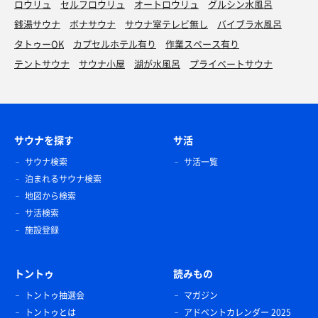
ロウリュ
セルフロウリュ
オートロウリュ
グルシン水風呂
銭湯サウナ
ボナサウナ
サウナ室テレビ無し
バイブラ水風呂
タトゥーOK
カプセルホテル有り
作業スペース有り
テントサウナ
サウナ小屋
湖が水風呂
プライベートサウナ
サウナを探す
サ活
サウナ検索
サ活一覧
泊まれるサウナ検索
地図から検索
サ活検索
施設登録
トントゥ
読みもの
トントゥ抽選会
マガジン
トントゥとは
アドベントカレンダー 2025