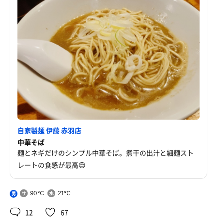
自家製麺 伊藤 赤羽店
中華そば
麺とネギだけのシンプル中華そば。煮干の出汁と細麺スト
レートの食感が最高😊
90℃
21℃
男
12
67