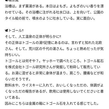
浴槽は。まず薬湯がある。本日はよもぎ。よもぎのいい香りを漂
わせている。その浴槽に注がれる吐水口は、上を向いて、公園の
タイル絵の前で、噴水のように吐水している。実に面白い。
🕊トゴール‼️
そして、人工温泉の正体が明らかに‼️
その正体はトゴールの湯‼️記憶にあるのは、言わずと知れた北欧
さん、そして。荒川区の千代の湯さん。ちょっと熱めだったが気
持ちいい。
トゴールとは何ぞや？。ヤッホーで調べたところ、トゴール鉱石
を株式会社トゴール研究所さんが発掘して粉砕して販売してい
る。お湯に混ぜると非常に身体が温まり、肩こり、腰痛などが和
らいだそうです。
飲料水や、ウイスキーに入れて、おいしくなっただの、体調がよ
くなっただの報告があるが、飲用には使用しないでくださいと書
いてある。
因みにこちらは金属の箱にトゴール石を入れてる感じでした。