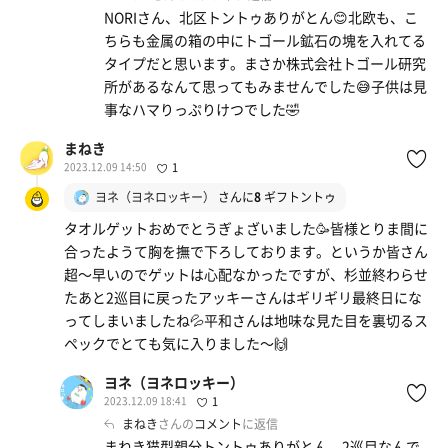
NORIさん、北区トントゥありがとん😊北欧も、こ
ちらも金属の箱の中にトゴール鉱石の塊を入れてる
タイプだと思います。まさか株式会社トゴール研究
所があるなんて思ってもみませんでした😅子供は見
事なハマりっぷりけつでした🤣
まねき
2023.12.09 14:50
1
ヨネ（ヨネロッキー）
さんに
8
ギフトントゥ
タオルゲットおめでとうぎょざいました🥳皆様とりま間に
合ったようて胸を撫で下ろしております。というか皆さん
超〜早いのでゲットは心配なかったですが、杉並終わらせ
たあと2巡目に戻ったアッキーさんはギリギリ最終日にな
ってしまいましたね💦平和さんは地味な見た目を裏切るス
ペックでとても気に入りました〜🙌
ヨネ（ヨネロッキー）
2023.12.09 18:41
1
まねき
さんの
コメント
に返信
まねき猫型親分トントゥありがとん。2巡目なんで