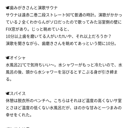
🕊歯みがきさんと演歌サウナ
サウナは遠赤二巻二段ストレート90℃普通の時計。演歌がかかっ
ている♪全くわからんがソロだったので歌ってみた浴室側の壁に
FIX窓があり。じっと眺めていると、
10分以上歯を磨いてる人がいた❗️いや、それ以上だろうか？
演歌を聞きながら、歯磨きさんを眺めてあっという間に10分。
🕊オイシャ
水風呂21℃で気持ちいい〜。水シャワーがもっと冷たいので、水
風呂の後、頭から水シャワーを浴びるとすこぶる身が引き締ま
る。
🕊スパイス
休憩は脱衣所のベンチへ。こちらはそれほど温度の高くないサ室
とさほど温度の低くない水風呂だが、ほのかな甘みと一つまみの
幸せをくれた。