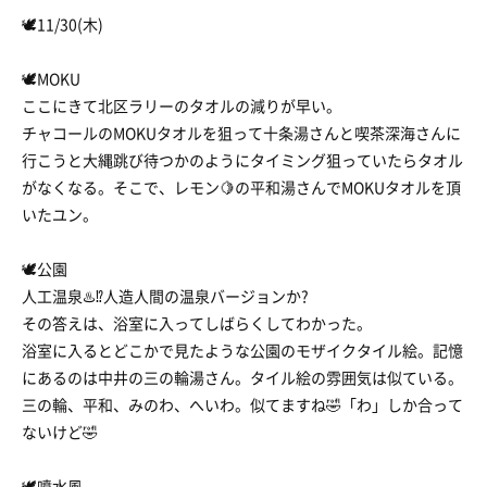
🕊️11/30(木)
🕊️MOKU
ここにきて北区ラリーのタオルの減りが早い。
チャコールのMOKUタオルを狙って十条湯さんと喫茶深海さんに
行こうと大縄跳び待つかのようにタイミング狙っていたらタオル
がなくなる。そこで、レモン🍋の平和湯さんでMOKUタオルを頂
いたユン。
🕊️公園
人工温泉♨️⁉️人造人間の温泉バージョンか?
その答えは、浴室に入ってしばらくしてわかった。
浴室に入るとどこかで見たような公園のモザイクタイル絵。記憶
にあるのは中井の三の輪湯さん。タイル絵の雰囲気は似ている。
三の輪、平和、みのわ、へいわ。似てますね🤣「わ」しか合って
ないけど🤣
🕊噴水風